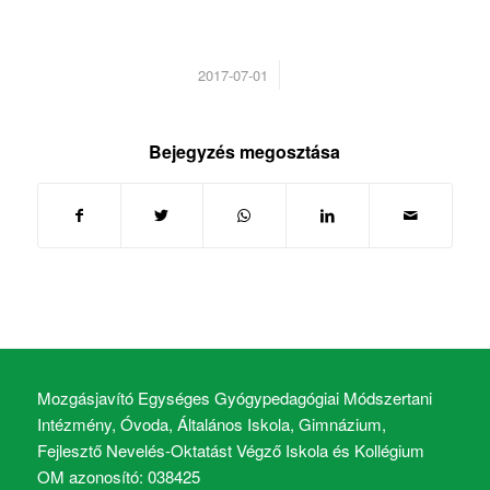
/
2017-07-01
Bejegyzés megosztása
Mozgásjavító Egységes Gyógypedagógiai Módszertani
Intézmény, Óvoda, Általános Iskola, Gimnázium,
Fejlesztő Nevelés-Oktatást Végző Iskola és Kollégium
OM azonosító: 038425