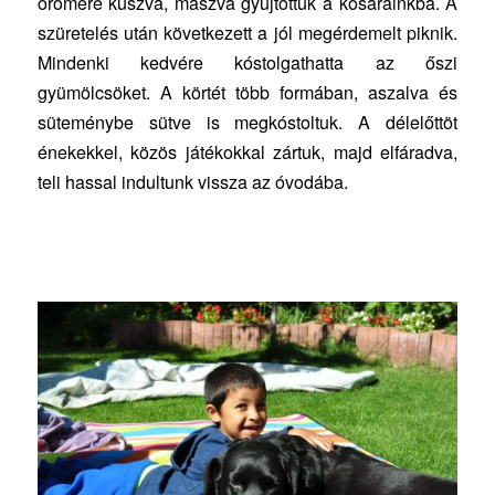
örömére kúszva, mászva gyűjtöttük a kosarainkba. A
szüretelés után következett a jól megérdemelt piknik.
Mindenki kedvére kóstolgathatta az őszi
gyümölcsöket. A körtét több formában, aszalva és
süteménybe sütve is megkóstoltuk. A délelőttöt
énekekkel, közös játékokkal zártuk, majd elfáradva,
teli hassal indultunk vissza az óvodába.