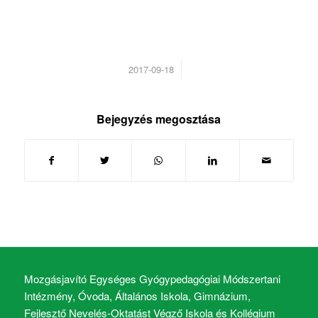
/
2017-09-18
Bejegyzés megosztása
Mozgásjavító Egységes Gyógypedagógiai Módszertani
Intézmény, Óvoda, Általános Iskola, Gimnázium,
Fejlesztő Nevelés-Oktatást Végző Iskola és Kollégium