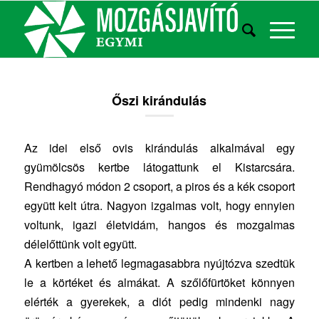
Őszi kirándulás
Az idei első ovis kirándulás alkalmával egy
gyümölcsös kertbe látogattunk el Kistarcsára.
Rendhagyó módon 2 csoport, a piros és a kék csoport
együtt kelt útra. Nagyon izgalmas volt, hogy ennyien
voltunk, igazi életvidám, hangos és mozgalmas
délelőttünk volt együtt.
A kertben a lehető legmagasabbra nyújtózva szedtük
le a körtéket és almákat. A szőlőfürtöket könnyen
elérték a gyerekek, a diót pedig mindenki nagy