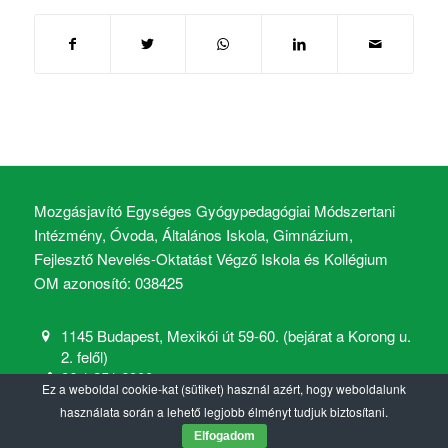
Mozgásjavító Egységes Gyógypedagógiai Módszertani
Intézmény, Óvoda, Általános Iskola, Gimnázium,
Fejlesztő Nevelés-Oktatást Végző Iskola és Kollégium
OM azonosító: 038425
1145 Budapest, Mexikói út 59-60. (bejárat a Korong u.
2. felől)
06 1 251 6900
Ez a weboldal cookie-kat (sütiket) használ azért, hogy weboldalunk
mozgasjavito@mozgasjavito.com
használata során a lehető legjobb élményt tudjuk biztosítani.
Elfogadom