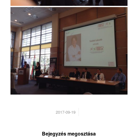
/
2017-09-19
Bejegyzés megosztása