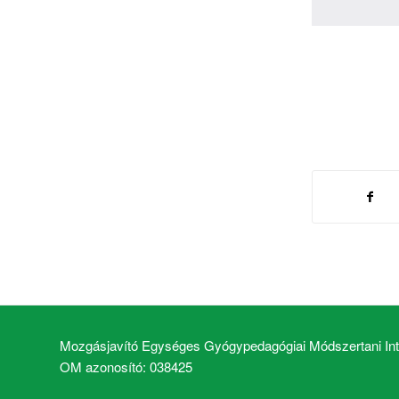
Mozgásjavító Egységes Gyógypedagógiai Módszertani Inté
OM azonosító: 038425