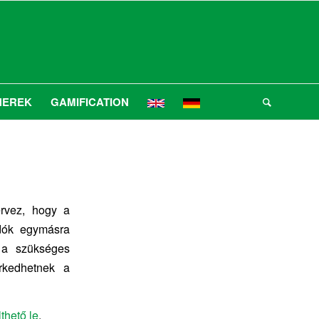
NEREK
GAMIFICATION
ervez, hogy a
dók egymásra
 a szükséges
erkedhetnek a
lthető le
.