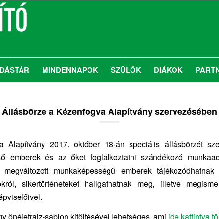
DÁSTÁR
MINDENNAPOK
SZÜLŐK
DIÁKOK
PART
Állásbörze a Kézenfogva Alapítvány szervezésében
 Alapítvány 2017. október 18-án speciális állásbörzét sz
ső emberek és az őket foglalkoztatni szándékozó munkaa
 A megváltozott munkaképességű emberek tájékozódhatnak
ról, sikertörténeteket hallgathatnak meg, illetve megism
pviselőivel.
gy önéletrajz-sablon kitöltésével lehetséges, ami
ide kattintva tö