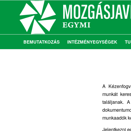
BEMUTATKOZÁS
INTÉZMÉNYEGYSÉGEK
TU
A Kézenfogva
munkát kere
találjanak.
dokumentumok
munkaadók ké
Jelentkezni e