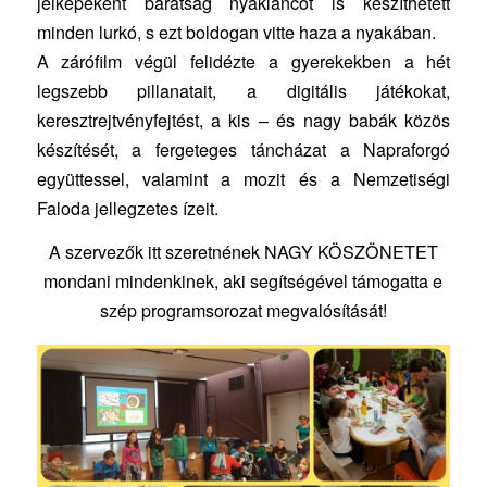
jelképeként barátság nyakláncot is készíthetett
minden lurkó, s ezt boldogan vitte haza a nyakában.
A zárófilm végül felidézte a gyerekekben a hét
legszebb pillanatait, a digitális játékokat,
keresztrejtvényfejtést, a kis – és nagy babák közös
készítését, a fergeteges táncházat a Napraforgó
együttessel, valamint a mozit és a Nemzetiségi
Faloda jellegzetes ízeit.
A szervezők itt szeretnének NAGY KÖSZÖNETET
mondani mindenkinek, aki segítségével támogatta e
szép programsorozat megvalósítását!