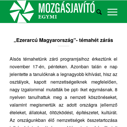
„Ezerarcú Magyarország”- témahét zárás
Alsós témahetünk záró programjaihoz érkeztünk el
november 17-én, pénteken. Azonban talán e nap
jelentette a tanulóknak a legnagyobb kihívást, hisz az
osztályok, kapott nemzetiségeiknek megfelelően,
nagy izgalommal mutatták be ppt- iket egymásnak. 8
nyelven tanulhattuk meg a nemzeti köszönéseket,
valamint megismertük az adott országra jellemző
ételeket, állatokat, öltözködést, építészetet, kultúrát.
Az országunkban élő nemzetiségek összetartozása