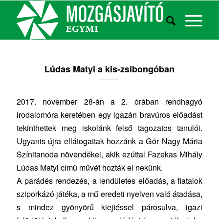
Lúdas Matyi a kis-zsibongóban
2017. november 28-án a 2. órában rendhagyó
irodalomóra keretében egy igazán bravúros előadást
tekinthettek meg iskolánk felső tagozatos tanulói.
Ugyanis újra ellátogattak hozzánk a Gór Nagy Mária
Színitanoda növendékei, akik ezúttal Fazekas Mihály
Lúdas Matyi című művét hozták el nekünk.
A parádés rendezés, a lendületes előadás, a fiatalok
sziporkázó játéka, a mű eredeti nyelven való átadása,
s mindez gyönyörű kiejtéssel párosulva, igazi