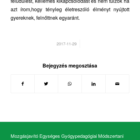
felüdülést, kellemes kikapcsolódást és nem túlzok ha
azt írom,hogy tényleg életreszóló élményt nyújtott
gyereknek, felnőttnek egyaránt.
/
2017-11-29
Bejegyzés megosztása
Mozgásjavító Egységes Gyógypedagógiai Módszertani