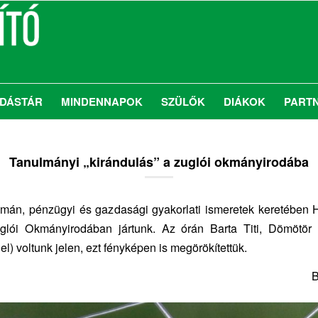
DÁSTÁR
MINDENNAPOK
SZÜLŐK
DIÁKOK
PART
Tanulmányi „kirándulás” a zuglói okmányirodába
amán, pénzügyi és gazdasági gyakorlati ismeretek keretében 
glói Okmányirodában jártunk. Az órán Barta Titi, Dömötör
l) voltunk jelen, ezt fényképen is megörökítettük.
B