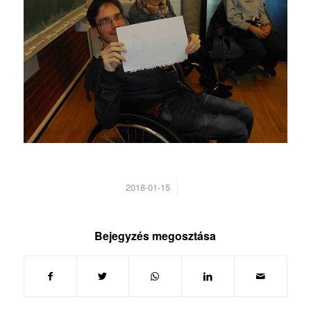
/
2018-01-15
Bejegyzés megosztása