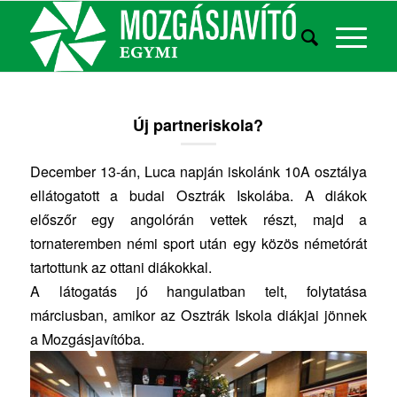
Új partneriskola?
December 13-án, Luca napján iskolánk 10A osztálya
ellátogatott a budai Osztrák Iskolába. A diákok
előszőr egy angolórán vettek részt, majd a
tornateremben némi sport után egy közös németórát
tartottunk az ottani diákokkal.
A látogatás jó hangulatban telt, folytatása
márciusban, amikor az Osztrák Iskola diákjai jönnek
a Mozgásjavítóba.