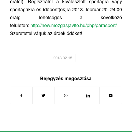
órától). Regisztrálni a kiválasztott sportágra vagy
sportágakra és időpont(ok)ra 2018. február 20. 24:00
óráig lehetséges a következő
felületen:
http://new.mozgasjavito.hu/php/parasport/
Szeretettel várjuk az érdeklődőket!
/
2018-02-15
Bejegyzés megosztása