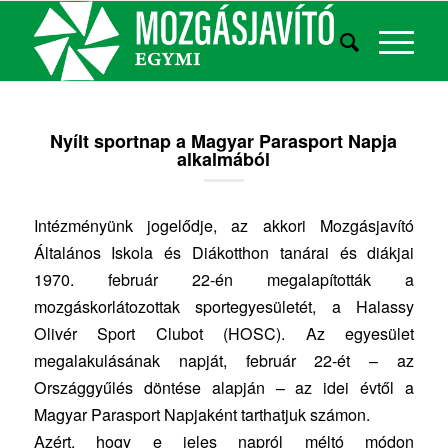
Nyílt sportnap a Magyar Parasport Napja
alkalmából
Intézményünk jogelődje, az akkori Mozgásjavító
Általános Iskola és Diákotthon tanárai és diákjai
1970. február 22-én megalapították a
mozgáskorlátozottak sportegyesületét, a Halassy
Olivér Sport Clubot (HOSC). Az egyesület
megalakulásának napját, február 22-ét – az
Országgyűlés döntése alapján – az idei évtől a
Magyar Parasport Napjaként tarthatjuk számon.
Azért, hogy e jeles napról méltó módon