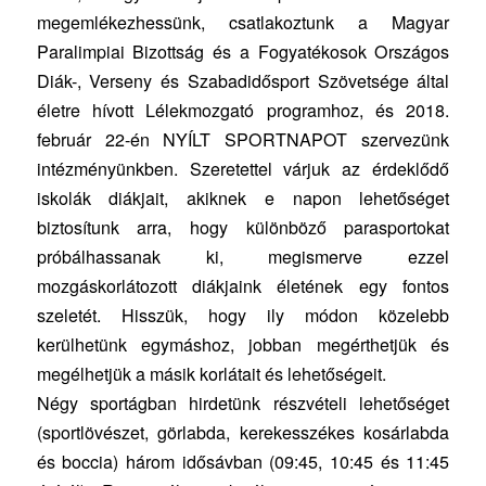
megemlékezhessünk, csatlakoztunk a Magyar
Paralim
piai Bizottság és a Fogyatékosok Országos
Diák-, Verseny és Szabadidősport Szövetsége által
életre hívott Lélekmozgató programhoz, és 2018.
február 22-én NYÍLT SPORTNAPOT szervezünk
intézményünkben. Szeretettel várjuk az érdeklődő
iskolák diákjait, akiknek e napon lehetőséget
biztosítunk arra, hogy különböző parasportokat
próbálhassanak ki, megismerve ezzel
mozgáskorlátozott diákjaink életének egy fontos
szeletét. Hisszük, hogy ily módon közelebb
kerülhetünk egymáshoz, jobban megérthetjük és
megélhetjük a másik korlátait és lehetőségeit.
Négy sportágban hirdetünk részvételi lehetőséget
(sportlövészet, görlabda, kerekesszékes kosárlabda
és boccia) három idősávban (09:45, 10:45 és 11:45