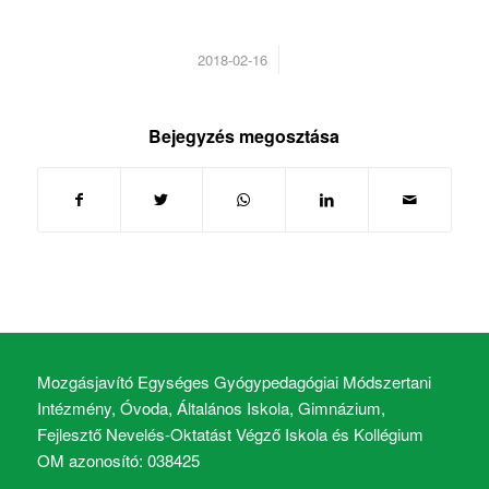
/
2018-02-16
Bejegyzés megosztása
Mozgásjavító Egységes Gyógypedagógiai Módszertani
Intézmény, Óvoda, Általános Iskola, Gimnázium,
Fejlesztő Nevelés-Oktatást Végző Iskola és Kollégium
OM azonosító: 038425