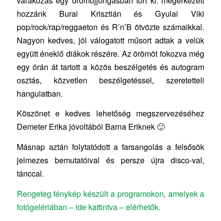
várakozás egy örömujjongásban tört ki: megérkezett
hozzánk Burai Krisztián és Gyulai Viki
pop/rock/rap/reggaeton és R’n’B ötvözte számaikkal.
Nagyon kedves, jól válogatott műsort adtak a velük
együtt éneklő diákok részére. Az örömöt fokozva még
egy órán át tartott a közös beszélgetés és autogram
osztás, közvetlen beszélgetéssel, szeretetteli
hangulatban.
Köszönet e kedves lehetőség megszervezéséhez
Demeter Erika jóvoltából Barna Eriknek 🙂
Másnap aztán folytatódott a farsangolás a felsősök
jelmezes bemutatóival és persze újra disco-val,
tánccal.
Rengeteg fénykép készült a programokon, amelyek a
fotógelériában – ide kattintva – elérhetők.