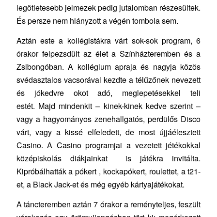
legötletesebb jelmezek pedig jutalomban részesültek.
És persze nem hiányzott a végén tombola sem.
Aztán este a kollégistákra várt sok-sok program, 6
órakor felpezsdült az élet a Színházteremben és a
Zsibongóban. A kollégium apraja és nagyja közös
svédasztalos vacsorával kezdte a télűzőnek nevezett
és jókedvre okot adó, meglepetésekkel teli
estét. Majd mindenkit – kinek-kinek kedve szerint –
vagy a hagyományos zenehallgatós, perdülős Disco
várt, vagy a kissé elfeledett, de most újjáélesztett
Casino. A Casino programjai a vezetett jétékokkal
középiskolás diákjainkat is játékra invitálta.
Kipróbálhatták a pókert , kockapókert, roulettet, a t21-
et, a Black Jack-et és még egyéb kártyajátékokat.
A táncteremben aztán 7 órakor a reményteljes, feszült