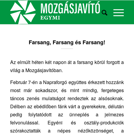
Farsang, Farsang és Farsang!
Az elmúlt héten két napon át a farsang körül forgott a
világ a Mozgásjavítóban.
Február 7-én a Napraforgó együttes érkezett hozzánk
most már sokadszor, és mint mindig, fergeteges
táncos zenés mulatságot rendeztek az alsósoknak.
Délben az ebédlőben fánk várt a gyerekekre, délután
pedig folytatódott az ünneplés a jelmezes
felvonulással. Egyéni és osztály-produkciók
szórakoztatták a népes nézőközönséget, a