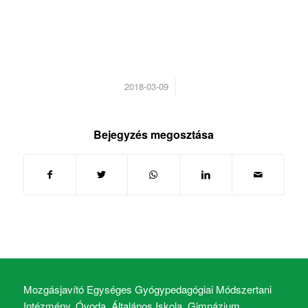
/
2018-03-09
Bejegyzés megosztása
Mozgásjavító Egységes Gyógypedagógiai Módszertani
Intézmény, Óvoda, Általános Iskola, Gimnázium,