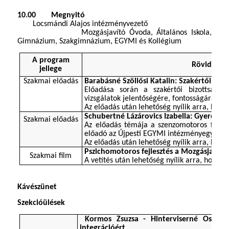
10.00
Megnyitó
Locsmándi Alajos intézményvezető
​​ ​​ ​​ ​​ ​​ ​​ ​​ ​​ ​​ ​​ ​​​​
Mozgásjavító Óvoda, Általános Iskola,
Gimnázium, Szakgimnázium, EGYMI és Kollégium
A program
Röviden a
jellege
Szakmai előadás
Barabásné Szöllősi Katalin: Szakértői viz
Előadása során a szakértői bizottság v
​​
vizsgálatok jelentőségére,
fontosságára.
Az előadás után lehetőség nyílik arra, hogy
Schubertné Lázárovics Izabella: Gyere, mo
Szakmai előadás
Az előadás témája a szenzomotoros fejles
előadó az Újpesti EGYMI intézményegység-
Az előadás után lehetőség nyílik arra, hogy
Pszichomotoros fejlesztés a Mozgásjavít
Szakmai film
​​
A
vetítés után lehetőség nyílik arra, hogy k
Kávészünet
Szekcióülések
​​
Kormos Zsuzsa - Hinterviserné Ossó Á
integrációért​​