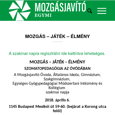
MOZGÁS – JÁTÉK – ÉLMÉNY
A szakmai napra regisztrálni ide kattintva lehetséges.
MOZGÁS – JÁTÉK – ÉLMÉNY
SZOMATOPEDAGÓGIA AZ ÓVÓDÁBAN
A Mozgásjavító Óvoda, Általános Iskola, Gimnázium,
​​
Szakgimnázium,
Egységes Gyógypedagógiai Módszertani Intézmény és
​​
Kollégium
szakmai napja
2018. április 6.
1145 Budapest Mexikói út 59-60. (bejárat a Korong utca
felől)