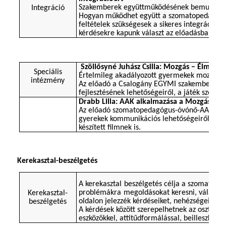
​​
Szakemberek
együttműködésének bemutatása 
Integráció
Hogyan működhet együtt a szomatopedagógus
feltételek szükségesek a sikeres integráció 
kérdésekre kapunk választ az előadásba
n.
​​
​​
Szöllősyné Juhász Csilla: Mozgás – Élmény​​
Speciális
Értelmileg akadályozott gyermekek mozgásfe
intézmény
Az előadó a Csalogány EGYMI szakemberekén
fejlesztésének
​​ lehetőségeiről, a játék szere
Drabb Lilla: AAK alkalmazása a Mozgásjav
Az előadó szomatopedagógus-óvónő-AAK sza
​​
gyerekek
kommunikációs lehetőségeiről tart e
készített filmnek is.
Kerekasztal-beszélgetés
​​
A kerekasztal beszélgetés célja a szomatop
​​
problémákra
megoldásokat keresni, válaszok
Kerekasztal-
oldalon jelezzék kérdéseiket, nehézségeiket,
beszélgetés
A kérdések között szerepelhetnek az osztályt
eszközökke
l, attitűdformálással, beilleszkedé