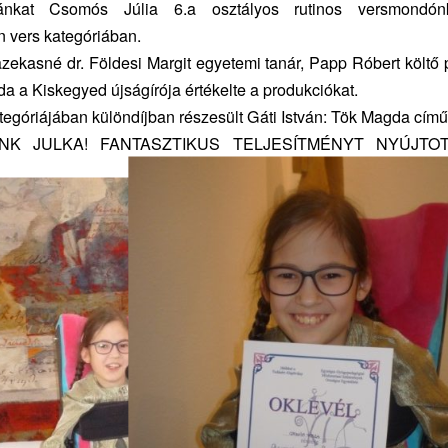
nkat Csomós Júlia 6.a osztályos rutinos versmondónk
 vers kategóriában.
zekasné dr. Földesi Margit egyetemi tanár, Papp Róbert költ
a a Kiskegyed újságírója értékelte a produkciókat.
ategóriájában különdíjban részesült Gáti István: Tök Magda című
NK JULKA! FANTASZTIKUS TELJESÍTMÉNYT NYÚJTO