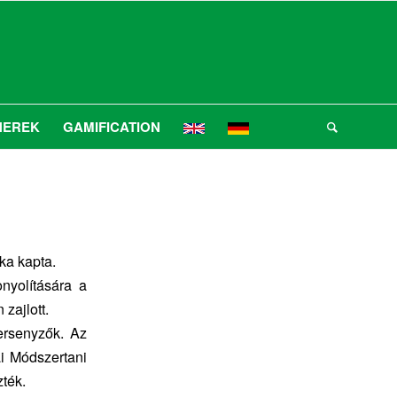
NEREK
GAMIFICATION
ka kapta.
nyolítására a
zajlott.
ersenyzők. Az
i Módszertani
ték.