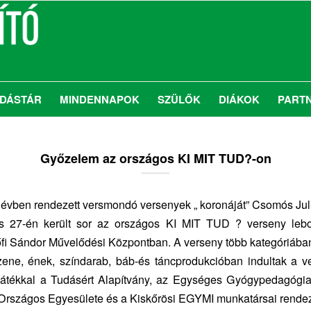
DÁSTÁR
MINDENNAPOK
SZÜLŐK
DIÁKOK
PART
Győzelem az országos KI MIT TUD?-on
évben rendezett versmondó versenyek „ koronáját” Csomós Jul
s 27-én került sor az országos KI MIT TUD ? verseny lebo
őfi Sándor Művelődési Központban. A verseny több kategóriában 
zene, ének, színdarab, báb-és táncprodukcióban indultak a v
átékkal a Tudásért Alapítvány, az Egységes Gyógypedagógia
Országos Egyesülete és a Kiskőrösi EGYMI munkatársai rendez