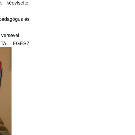
 képviselte,
ő pedagógus és
 versével.
TTÁL EGÉSZ