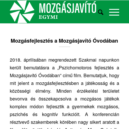
Mozgásfejlesztés a Mozgásjavító Óvodában
2018. áprilisában megrendezett Szakmai napunkon
került bemutatásra a „Pszichomotoros fejlesztés a
Mozgásjavító Óvodában” című film. Bemutatjuk, hogy
mit jelent a mozgásfejlesztésben a játékosság és a
közösségi élmény. Minden érzékelési területet
bevonva és összekapcsolva a mozgásos játékok
komplex módon fejlesztik a gyermekek mozgásos,
pszichés és kognitív funkcióit. A konferencián
résztvevő szakemberek körében nagy sikert aratott a