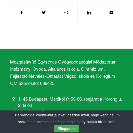
Mozgásjavító Egységes Gyógypedagógiai Módszertani
Intézmény, Óvoda, Általános Iskola, Gimnázium,
Fejlesztő Nevelés-Oktatást Végző Iskola és Kollégium
OM azonosító: 038425
1145 Budapest, Mexikói út 59-60. (bejárat a Korong u.
2. felől)
06 1 251 6900
Ez a weboldal cookie-kat (sütiket) használ azért, hogy weboldalunk
mozgasjavito@mozgasjavito.com
használata során a lehető legjobb élményt tudjuk biztosítani.
Elfogadom