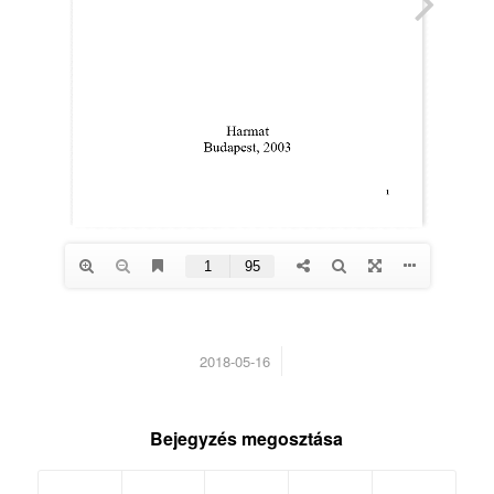
/
2018-05-16
Bejegyzés megosztása