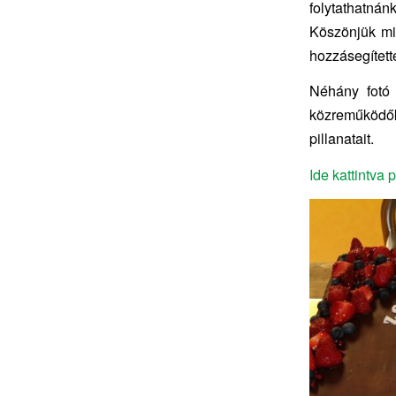
folytathatnánk
Köszönjük mi
hozzásegített
Néhány fotó 
közreműködők,
pillanatait.
Ide kattintva 