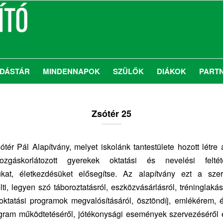
DÁSTÁR
MINDENNAPOK
SZÜLŐK
DIÁKOK
PART
Zsótér 25
tér Pál Alapítvány, melyet iskolánk tantestülete hozott létre a
áskorlátozott gyerekek oktatási és nevelési feltétel
ójukat, életkezdésüket elősegítse. Az alapítvány ezt a sz
lti, legyen szó táboroztatásról, eszközvásárlásról, tréninglakás
s oktatási programok megvalósításáról, ösztöndíj, emlékérem,
gram működtetéséről, jótéko
nysági események szervezéséről 