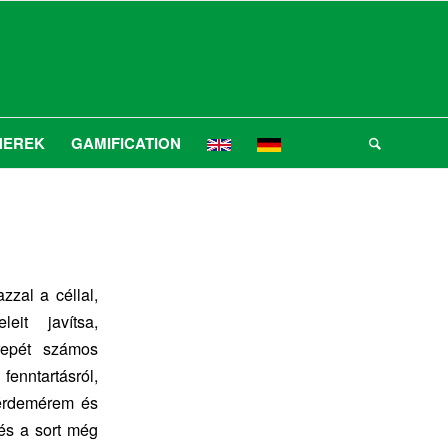
NEREK
GAMIFICATION
zzal a céllal,
eit javítsa,
erepét számos
 fenntartásról,
 érdemérem és
és a sort még