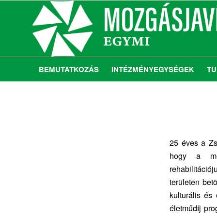
BEMUTATKOZÁS
INTÉZMÉNYEGYSÉGEK
TU
25 éves a Zsó
hogy a mozg
rehabilitáci
területen betö
kulturális é
életműdíj pro