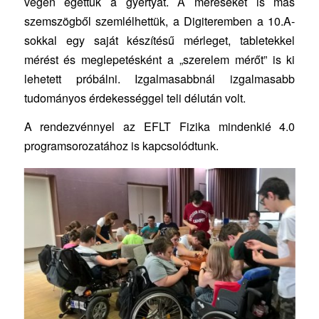
végén égettük a gyertyát. A méréseket is más
szemszögből szemlélhettük, a Digiteremben a 10.A-
sokkal egy saját készítésű mérleget, tabletekkel
mérést és meglepetésként a „szerelem mérőt” is ki
lehetett próbálni. Izgalmasabbnál izgalmasabb
tudományos érdekességgel teli délután volt.
A rendezvénnyel az EFLT Fizika mindenkié 4.0
programsorozatához is kapcsolódtunk.