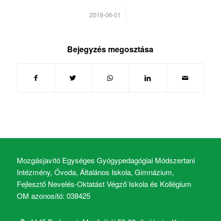
/
2018-06-01
Bejegyzés megosztása
Mozgásjavító Egységes Gyógypedagógiai Módszertani
Intézmény, Óvoda, Általános Iskola, Gimnázium,
Fejlesztő Nevelés-Oktatást Végző Iskola és Kollégium
OM azonosító: 038425