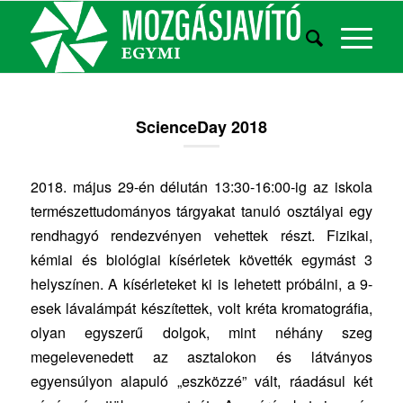
ScienceDay 2018
2018. május 29-én délután 13:30-16:00-ig az iskola
természettudományos tárgyakat tanuló osztályai egy
rendhagyó rendezvényen vehettek részt. Fizikai,
kémiai és biológiai kísérletek követték egymást 3
helyszínen. A kísérleteket ki is lehetett próbálni, a 9-
esek lávalámpát készítettek, volt kréta kromatográfia,
olyan egyszerű dolgok, mint néhány szeg
megelevenedett az asztalokon és látványos
egyensúlyon alapuló „eszközzé” vált, ráadásul két