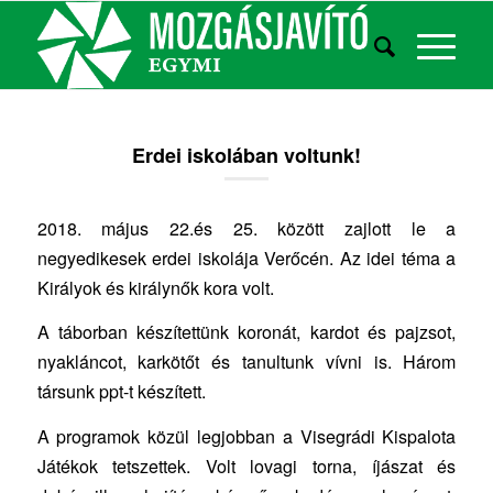
Erdei iskolában voltunk!
2018. május 22.és 25. között zajlott le a
negyedikesek erdei iskolája Verőcén. Az idei téma a
Királyok és királynők kora volt.
A táborban készítettünk koronát, kardot és pajzsot,
nyakláncot, karkötőt és tanultunk vívni is. Három
társunk ppt-t készített.
A programok közül legjobban a Visegrádi Kispalota
Játékok tetszettek. Volt lovagi torna, íjászat és