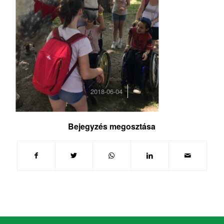
/
2018-06-04
Bejegyzés megosztása