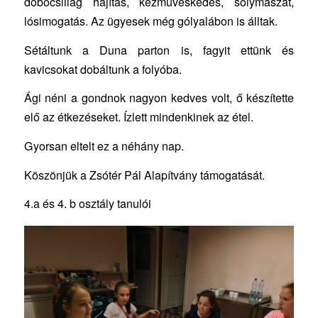
dobócsillag hajítás, kézműveskedés, solymászat,
lósimogatás. Az ügyesek még gólyalábon is álltak.
Sétáltunk a Duna parton is, fagyit ettünk és
kavicsokat dobáltunk a folyóba.
Ági néni a gondnok nagyon kedves volt, ő készítette
elő az étkezéseket. Ízlett mindenkinek az étel.
Gyorsan eltelt ez a néhány nap.
Köszönjük a Zsótér Pál Alapítvány támogatását.
4.a és 4. b osztály tanulói