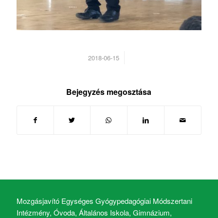
/
2018-06-15
Bejegyzés megosztása
Mozgásjavító Egységes Gyógypedagógiai Módszertani
Intézmény, Óvoda, Általános Iskola, Gimnázium,