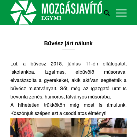
Bűvész járt nálunk
Lui, a bűvész 2018. június 11-én ellátogatott
iskolánkba. Izgalmas, elbűvölő műsorával
elvarázsolta a gyerekeket, akik aktívan segítették a
bűvész mutatványait. Sőt, még az igazgató urat is
bevonta zenés, humoros, látványos műsorába.
A hihetetlen trükkökön még most is ámulunk.
Köszönjük szépen ezt a csodálatos élményt!