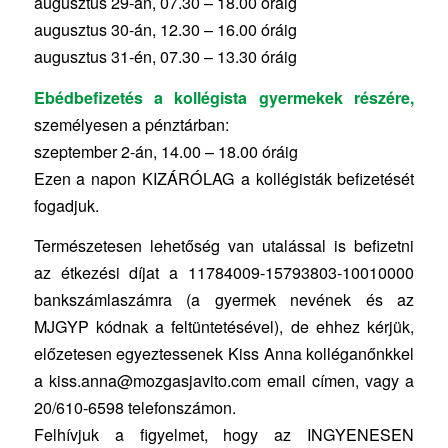
augusztus 29-án, 07.30 – 18.00 óráig
augusztus 30-án, 12.30 – 16.00 óráig
augusztus 31-én, 07.30 – 13.30 óráig
Ebédbefizetés a kollégista gyermekek részére,
személyesen a pénztárban:
szeptember 2-án, 14.00 – 18.00 óráig
Ezen a napon KIZÁRÓLAG a kollégisták befizetését
fogadjuk.
Természetesen lehetőség van utalással is befizetni
az étkezési díjat a 11784009-15793803-10010000
bankszámlaszámra (a gyermek nevének és az
MJGYP kódnak a feltüntetésével), de ehhez kérjük,
előzetesen egyeztessenek Kiss Anna kolléganőnkkel
a kiss.anna@mozgasjavito.com email címen, vagy a
20/610-6598 telefonszámon.
Felhívjuk a figyelmet, hogy az INGYENESEN