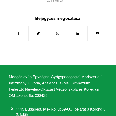
/
2018-08-27
Bejegyzés megosztása
Mozgásjavító Egységes Gyógypedagógiai Módszertani
Intézmény, Óvoda, Általános Iskola, Gimnázium,
Fejlesztő Nevelés-Oktatást Végző Iskola és Kollégium
OM azonosító: 038425
1145 Budapest, Mexikói út 59-60. (bejárat a Korong u.
2. felől)