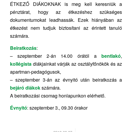
ÉTKEZŐ DIÁKOKNAK is meg kell keresniük a
pénztárat, hogy az étkezéshez szükséges
dokumentumokat leadhassák. Ezek hiányában az
étkezést nem tudjuk biztosítani az érintett tanuló
számára.
Beiratkozás
:
– szeptember 2-án 14.00 órától a
bentlakó
,
kollégista
diákjainkat várják az osztályfőnökök és az
apartman-pedagógusok,
– szeptember 3-án az évnyitó után beiratkozás a
bejáró
diákok
számára.
A beiratkozási csomag honlapunkon elérhető.
Évnyitó
: szeptember 3., 09.30 órakor