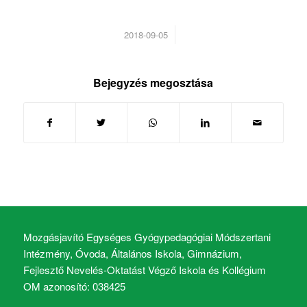
/
2018-09-05
Bejegyzés megosztása
Mozgásjavító Egységes Gyógypedagógiai Módszertani
Intézmény, Óvoda, Általános Iskola, Gimnázium,
Fejlesztő Nevelés-Oktatást Végző Iskola és Kollégium
OM azonosító: 038425