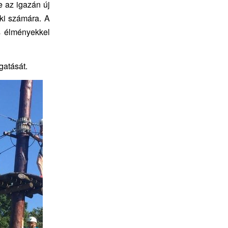
e az igazán új
ki számára. A
s élményekkel
gatását.