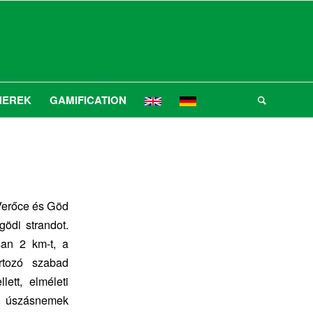
NEREK
GAMIFICATION
e Verőce és Göd
 gödi strandot.
san 2 km-t, a
rtozó szabad
ett, elméleti
es úszásnemek