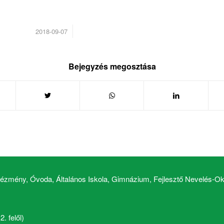
/
2018-09-07
Bejegyzés megosztása
zmény, Óvoda, Általános Iskola, Gimnázium, Fejlesztő Nevelés-Okt
. felől)