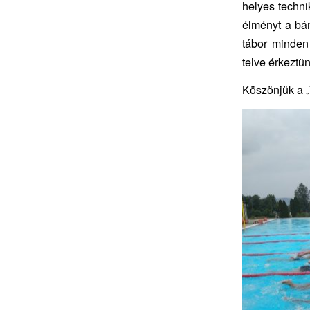
helyes techni
élményt a bá
tábor minden
telve érkeztü
Köszönjük a „