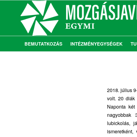
BEMUTATKOZÁS
INTÉZMÉNYEGYSÉGEK
TU
2018. július 9
volt. 20 diák 
Naponta két 
nagyobbak 3
lubickolás, 
ismeretként,