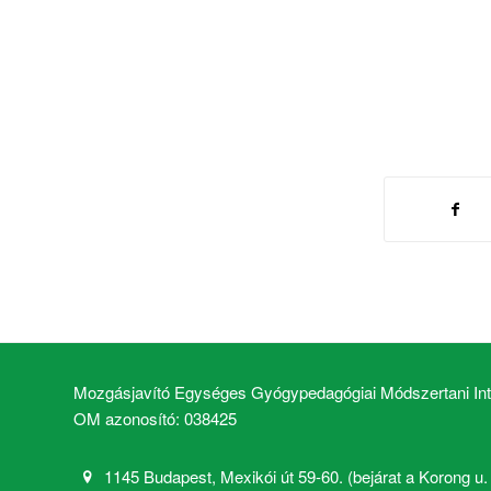
Mozgásjavító Egységes Gyógypedagógiai Módszertani Inté
OM azonosító: 038425
1145 Budapest, Mexikói út 59-60. (bejárat a Korong u. 2