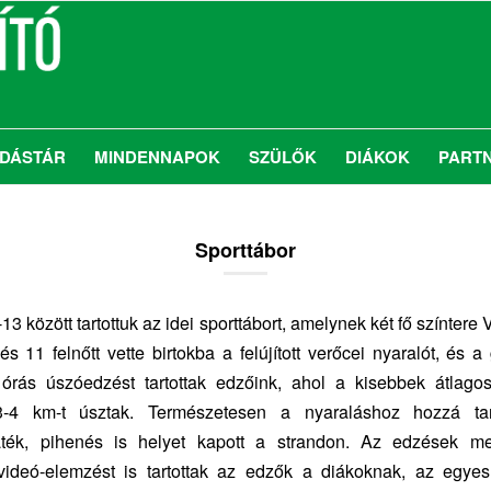
DÁSTÁR
MINDENNAPOK
SZÜLŐK
DIÁKOK
PART
Sporttábor
-13 között tartottuk az idei sporttábort, amelynek két fő színter
és 11 felnőtt vette birtokba a felújított verőcei nyaralót, és a
órás úszóedzést tartottak edzőink, ahol a kisebbek átlago
-4 km-t úsztak. Természetesen a nyaraláshoz hozzá ta
játék, pihenés is helyet kapott a strandon. Az edzések mell
 videó-elemzést is tartottak az edzők a diákoknak, az egy