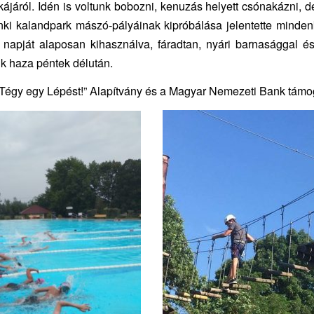
kájáról. Idén is voltunk bobozni, kenuzás helyett csónakázni, d
nki kalandpark mászó-pályáinak kipróbálása jelentette minden
 napját alaposan kihasználva, fáradtan, nyári barnasággal é
nk haza péntek délután.
Tégy egy Lépést!” Alapítvány és a Magyar Nemezeti Bank támo