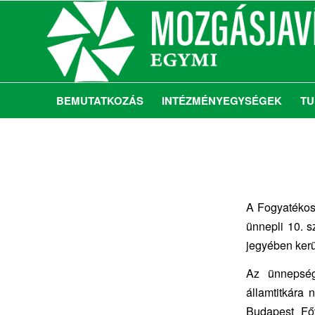
BEMUTATKOZÁS
INTÉZMÉNYEGYSÉGEK
TU
A Fogyatékos
ünnepli 10. 
jegyében ker
Az ünnepsé
államtitkára
Budapest Főv