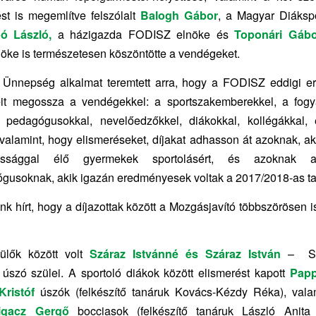
st is megemlítve felszólalt
Balogh Gábor
, a Magyar Diáksp
ó László,
a házigazda FODISZ elnöke és
Toponári Gábo
öke is természetesen köszöntötte a vendégeket.
 Ünnepség alkalmat teremtett arra, hogy a FODISZ eddigi e
veit megossza a vendégekkel: a sportszakemberekkel, a fog
l, pedagógusokkal, nevelőedzőkkel, diákokkal, kollégákkal,
 valamint, hogy elismeréseket, díjakat adhasson át azoknak, aki
ossággal élő gyermekek sportolásért, és azoknak a
gusoknak, akik igazán eredményesek voltak a 2017/2018-as t
 hírt, hogy a díjazottak között a Mozgásjavító többszörösen is
zülők között volt
Száraz Istvánné és Száraz István
– Szá
úszó szülei. A sportoló diákok között elismerést kapott
Papp
Kristóf
úszók (felkészítő tanáruk Kovács-Kézdy Réka), val
igacz Gergő
bocciasok (felkészítő tanáruk László Anita 