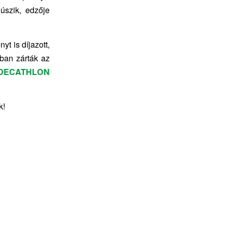
úszik, edzője
t is díjazott,
ban zárták az
DECATHLON
k!