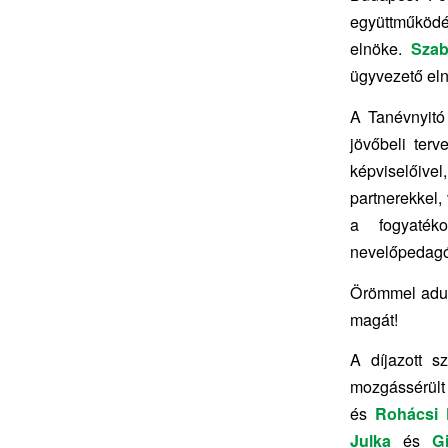
együttműködé
elnöke.
Szab
ügyvezető eln
A Tanévnyitó
jövőbeli ter
képviselőive
partnerekkel,
a fogyaték
nevelőpedagó
Örömmel adunk
magát!
A díjazott s
mozgássérült 
és
Rohácsi 
Julka
és
G