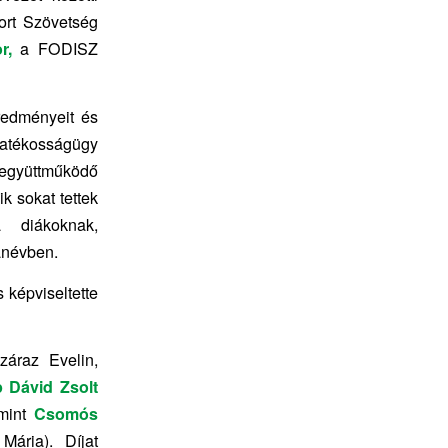
ort Szövetség
r,
a FODISZ
redményeit és
yatékosságügy
 együttműködő
k sokat tettek
 diákoknak,
anévben.
 képviseltette
raz Evelin,
 Dávid Zsolt
amint
Csomós
Mária). Díjat