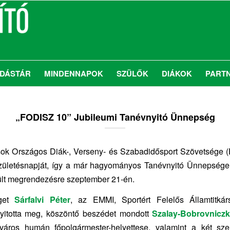
DÁSTÁR
MINDENNAPOK
SZÜLŐK
DIÁKOK
PART
„FODISZ 10” Jubileumi Tanévnyitó Ünnepség
ok Országos Diák-, Verseny- és Szabadidősport Szövetsége 
születésnapját, így a már hagyományos Tanévnyitó Ünnepsége 
ült megrendezésre szeptember 21-én.
get
Sárfalvi Péter
, az EMMI, Sportért Felelős Államtitkár
 nyitotta meg, köszöntő beszédet mondott
Szalay-Bobrovnicz
áros humán főpolgármester-helyettese, valamint a két szer