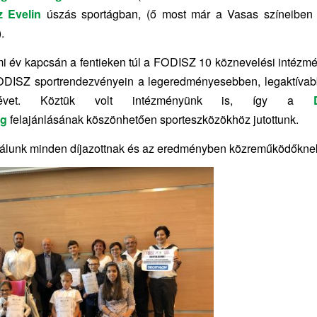
z Evelin
úszás sportágban, (ő most már a Vasas színeiben 
.
mi év kapcsán a fentieken túl a FODISZ 10 köznevelési intézmény
DISZ sportrendezvényein a legeredményesebben, legaktívab
névet. Köztük volt intézményünk is, így a
ág
felajánlásának köszönhetően sporteszközökhöz jutottunk.
ulálunk minden díjazottnak és az eredményben közreműködőkne