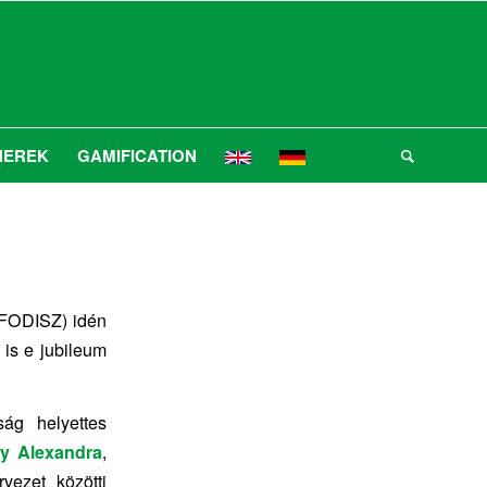
NEREK
GAMIFICATION
(FODISZ) idén
is e jubileum
ság helyettes
ky Alexandra
,
vezet közötti