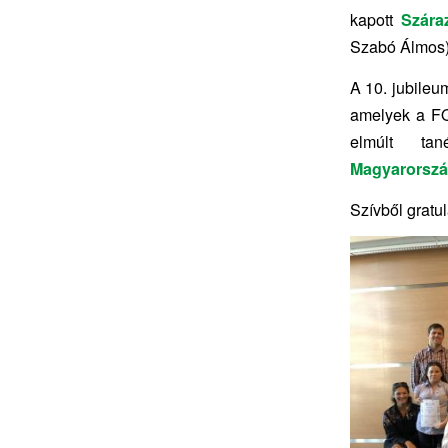
kapott
Szára
Szabó Álmos)
A 10. jubileu
amelyek a FO
elmúlt ta
Magyarorsz
Szívből grat