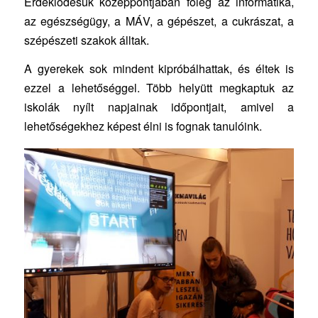
Érdeklődésük középpontjában főleg az informatika,
az egészségügy, a MÁV, a gépészet, a cukrászat, a
szépészeti szakok álltak.
A gyerekek sok mindent kipróbálhattak, és éltek is
ezzel a lehetőséggel. Több helyütt megkaptuk az
iskolák nyílt napjainak időpontjait, amivel a
lehetőségekhez képest élni is fognak tanulóink.