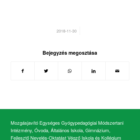
/
2018-11-30
Bejegyzés megosztása
Mozgásjavító Egységes Gyógypedagógiai Módszertani
Intézmény, Óvoda, Általános Iskola, Gimnázium,
Fejlesztő Nevelés-Oktatást Végző Iskola és Kollégium