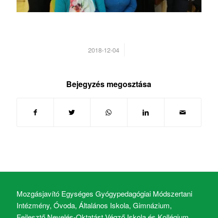
/
2018-12-04
Bejegyzés megosztása
Mozgásjavító Egységes Gyógypedagógiai Módszertani
Intézmény, Óvoda, Általános Iskola, Gimnázium,
Fejlesztő Nevelés-Oktatást Végző Iskola és Kollégium