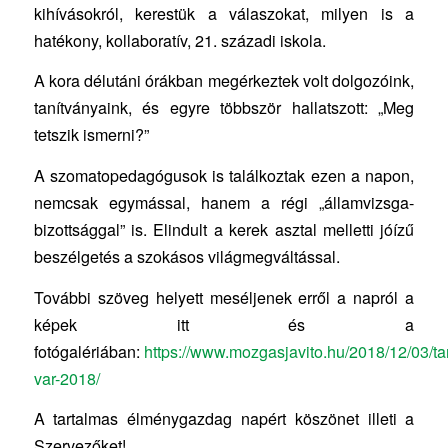
kihívásokról, kerestük a válaszokat, milyen is a
hatékony, kollaboratív, 21. századi iskola.
A kora délutáni órákban megérkeztek volt dolgozóink,
tanítványaink, és egyre többször hallatszott: „Meg
tetszik ismerni?”
A szomatopedagógusok is találkoztak ezen a napon,
nemcsak egymással, hanem a régi „államvizsga-
bizottsággal” is. Elindult a kerek asztal melletti jóízű
beszélgetés a szokásos világmegváltással.
További szöveg helyett meséljenek erről a napról a
képek itt és a
fotógalériában:
https://www.mozgasjavito.hu/2018/12/03/ta
var-2018/
A tartalmas élménygazdag napért köszönet illeti a
Szervezőket!