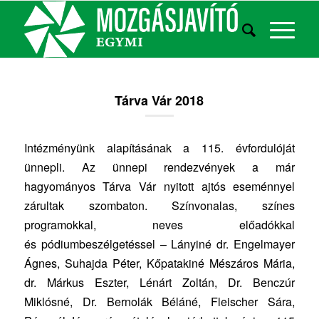
Tárva Vár 2018
Intézményünk alapításának a 115. évfordulóját
ünnepli. Az ünnepi rendezvények a már
hagyományos Tárva Vár nyitott ajtós eseménnyel
zárultak szombaton. Színvonalas, színes
programokkal, neves előadókkal
és pódiumbeszélgetéssel – Lányiné dr. Engelmayer
Ágnes, Suhajda Péter, Kőpatakiné Mészáros Mária,
dr. Márkus Eszter, Lénárt Zoltán, Dr. Benczúr
Miklósné, Dr. Bernolák Béláné, Fleischer Sára,