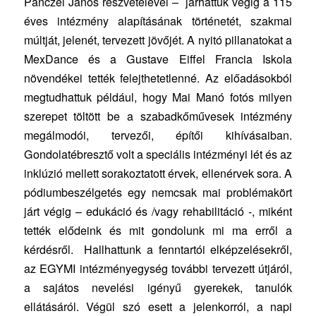
Pánczél János részvételével – járhattuk végig a 115
éves intézmény alapításának történetét, szakmai
múltját, jelenét, tervezett jövőjét. A nyitó pillanatokat a
MexDance és a Gustave Eiffel Francia Iskola
növendékei tették felejthetetlenné. Az előadásokból
megtudhattuk például, hogy Mai Manó fotós milyen
szerepet töltött be a szabadkőművesek intézmény
megálmodói, tervezői, építői kihívásaiban.
Gondolatébresztő volt a speciális intézményi lét és az
inklúzió mellett sorakoztatott érvek, ellenérvek sora. A
pódiumbeszélgetés egy nemcsak mai problémakört
járt végig – edukáció és /vagy rehabilitáció -, miként
tették elődeink és mit gondolunk mi ma erről a
kérdésről. Hallhattunk a fenntartói elképzelésekről,
az EGYMI intézményegység további tervezett útjáról,
a sajátos nevelési igényű gyerekek, tanulók
ellátásáról. Végül szó esett a jelenkorról, a napi