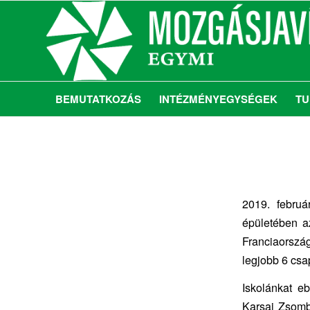
BEMUTATKOZÁS
INTÉZMÉNYEGYSÉGEK
TU
2019. februá
épületében az
Franciaorszá
legjobb 6 csap
Iskolánkat e
Karsai Zsomb