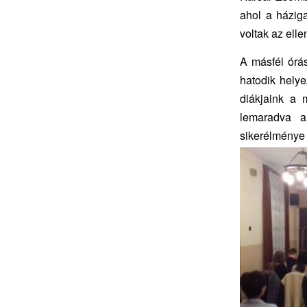
ahol a házig
voltak az elle
A másfél órá
hatodik helye
diákjaink a 
lemaradva a
sikerélménye 