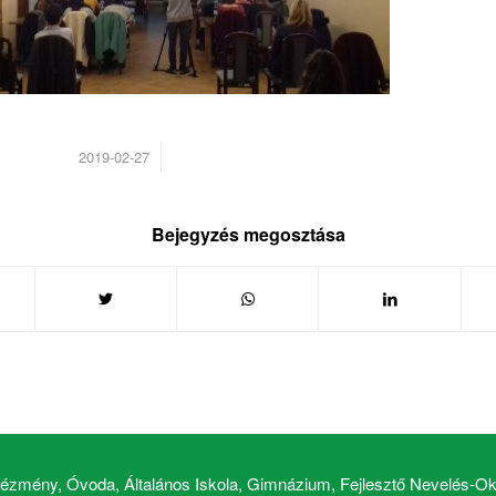
/
2019-02-27
Bejegyzés megosztása
zmény, Óvoda, Általános Iskola, Gimnázium, Fejlesztő Nevelés-Okt