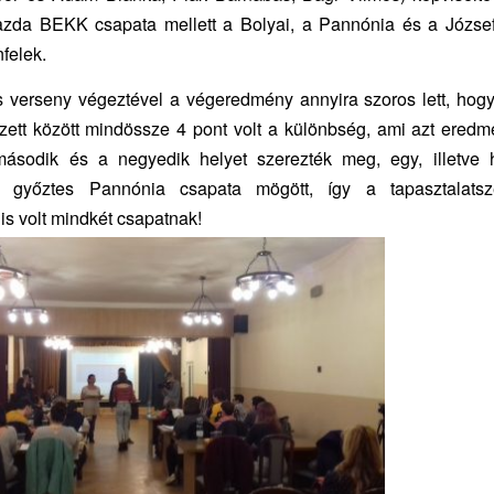
azda BEKK csapata mellett a Bolyai, a Pannónia és a József A
nfelek.
s verseny végeztével a végeredmény annyira szoros lett, hogy
zett között mindössze 4 pont volt a különbség, ami azt ered
második és a negyedik helyet szerezték meg, egy, illetve 
 győztes Pannónia csapata mögött, így a tapasztalatsze
is volt mindkét csapatnak!