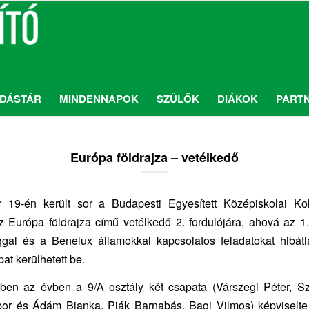
DÁSTÁR
MINDENNAPOK
SZÜLŐK
DIÁKOK
PART
Európa földrajza – vetélkedő
r 19-én került sor a Budapesti Egyesített Középiskolai Ko
 Európa földrajza című vetélkedő 2. fordulójára, ahová az 1
ggal és a Benelux államokkal kapcsolatos feladatokat hibát
at kerülhetett be.
bben az évben a 9/A osztály két csapata (Várszegi Péter, S
or és Ádám Bianka, Piák Barnabás, Bagi Vilmos) képviselte