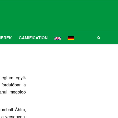
NEREK
GAMIFICATION
llégium egyik
. fordulóban a
lanul megoldó
zombati Áhim,
 a versenyen,