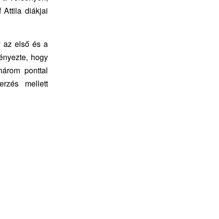
ttila diákjai
 az első és a
ményezte, hogy
három ponttal
rzés mellett