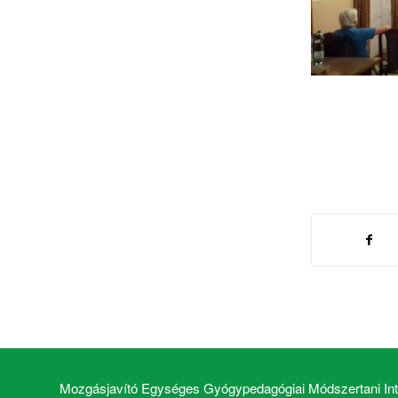
Mozgásjavító Egységes Gyógypedagógiai Módszertani Inté