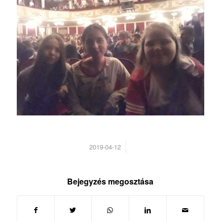
/
2019-04-12
Bejegyzés megosztása