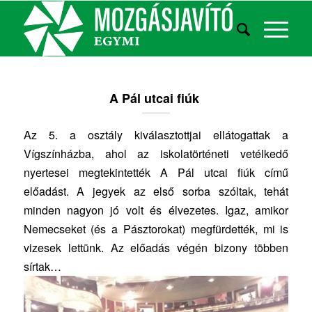
A Pál utcai fiúk
Az 5. a osztály kiválasztottjai ellátogattak a
Vígszínházba, ahol az iskolatörténeti vetélkedő
nyertesei megtekintették A Pál utcai fiúk című
előadást. A jegyek az első sorba szóltak, tehát
minden nagyon jó volt és élvezetes. Igaz, amikor
Nemecseket (és a Pásztorokat) megfürdették, mi is
vizesek lettünk. Az előadás végén bizony többen
sírtak…