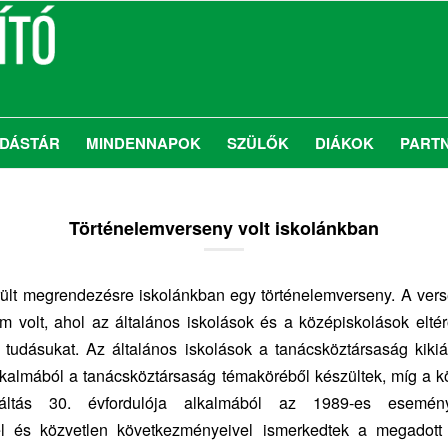
DÁSTÁR
MINDENNAPOK
SZÜLŐK
DIÁKOK
PART
Történelemverseny volt iskolánkban
rült megrendezésre iskolánkban egy történelemverseny. A vers
m volt, ahol az általános iskolások és a középiskolások elt
 tudásukat. Az általános iskolások a tanácsköztársaság kikiá
lkalmából a tanácsköztársaság témaköréből készültek, míg a 
áltás 30. évfordulója alkalmából az 1989-es esemén
l és közvetlen következményeivel ismerkedtek a megadott