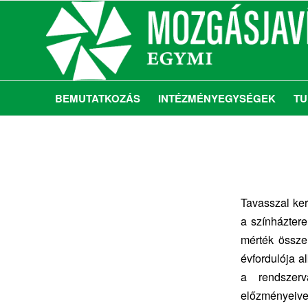
BEMUTATKOZÁS
INTÉZMÉNYEGYSÉGEK
TU
Tavasszal ke
a színháztere
mérték össze
évfordulója a
a rendszerv
előzményeive