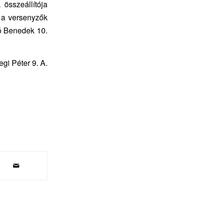
 összeállítója
t a versenyzők
bó Benedek 10.
gi Péter 9. A.