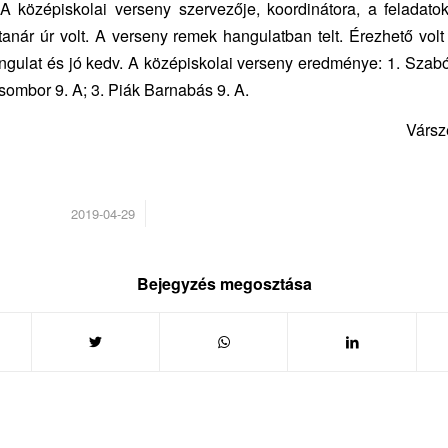
A középiskolai verseny szervezője, koordinátora, a feladatok
tanár úr volt. A verseny remek hangulatban telt. Érezhető vol
angulat és jó kedv. A középiskolai verseny eredménye: 1. Sza
Zsombor 9. A; 3. Piák Barnabás 9. A.
Vársze
/
2019-04-29
Bejegyzés megosztása