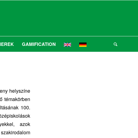
NEREK
GAMIFICATION
eny helyszíne
érő témakörben
ltásának 100.
középiskolások
yekkel, azok
 szakirodalom