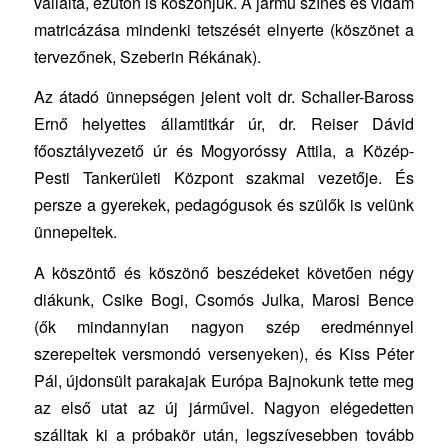
vállalta, ezúton is köszönjük. A jármű színes és vidám
matricázása mindenki tetszését elnyerte (köszönet a
tervezőnek, Szeberin Rékának).
Az átadó ünnepségen jelent volt dr. Schaller-Baross
Ernő helyettes államtitkár úr, dr. Reiser Dávid
főosztályvezető úr és Mogyoróssy Attila, a Közép-
Pesti Tankerületi Központ szakmai vezetője. És
persze a gyerekek, pedagógusok és szülők is velünk
ünnepeltek.
A köszöntő és köszönő beszédeket követően négy
diákunk, Csike Bogi, Csomós Julka, Marosi Bence
(ők mindannyian nagyon szép eredménnyel
szerepeltek versmondó versenyeken), és Kiss Péter
Pál, újdonsült parakajak Európa Bajnokunk tette meg
az első utat az új járművel. Nagyon elégedetten
szálltak ki a próbakör után, legszívesebben tovább