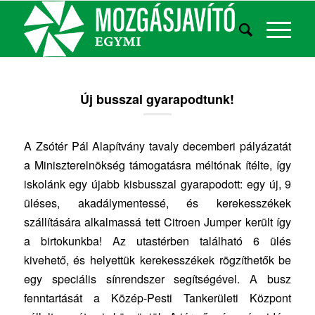
Új busszal gyarapodtunk!
A Zsótér Pál Alapítvány tavaly decemberi pályázatát
a Miniszterelnökség támogatásra méltónak ítélte, így
iskolánk egy újabb kisbusszal gyarapodott: egy új, 9
üléses, akadálymentessé, és kerekesszékek
szállítására alkalmassá tett Citroen Jumper került így
a birtokunkba! Az utastérben található 6 ülés
kivehető, és helyettük kerekesszékek rögzíthetők be
egy speciális sínrendszer segítségével. A busz
fenntartását a Közép-Pesti Tankerületi Központ