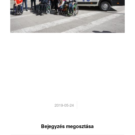
/
2019-05-24
Bejegyzés megosztása