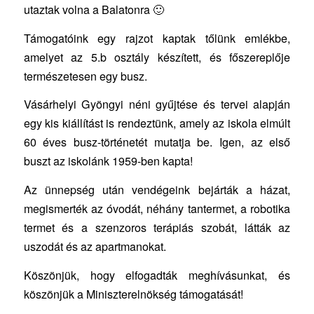
utaztak volna a Balatonra 🙂
Támogatóink egy rajzot kaptak tőlünk emlékbe,
amelyet az 5.b osztály készített, és főszereplője
természetesen egy busz.
Vásárhelyi Gyöngyi néni gyűjtése és tervei alapján
egy kis kiállítást is rendeztünk, amely az iskola elmúlt
60 éves busz-történetét mutatja be. Igen, az első
buszt az iskolánk 1959-ben kapta!
Az ünnepség után vendégeink bejárták a házat,
megismerték az óvodát, néhány tantermet, a robotika
termet és a szenzoros terápiás szobát, látták az
uszodát és az apartmanokat.
Köszönjük, hogy elfogadták meghívásunkat, és
köszönjük a Miniszterelnökség támogatását!