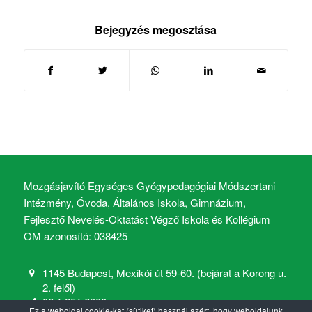
Bejegyzés megosztása
Mozgásjavító Egységes Gyógypedagógiai Módszertani
Intézmény, Óvoda, Általános Iskola, Gimnázium,
Fejlesztő Nevelés-Oktatást Végző Iskola és Kollégium
OM azonosító: 038425
1145 Budapest, Mexikói út 59-60. (bejárat a Korong u.
2. felől)
06 1 251 6900
Ez a weboldal cookie-kat (sütiket) használ azért, hogy weboldalunk