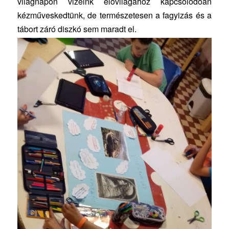
világnapon vizeink élővilágához kapcsolódóan
kézműveskedtünk, de természetesen a fagyizás és a
tábort záró diszkó sem maradt el.