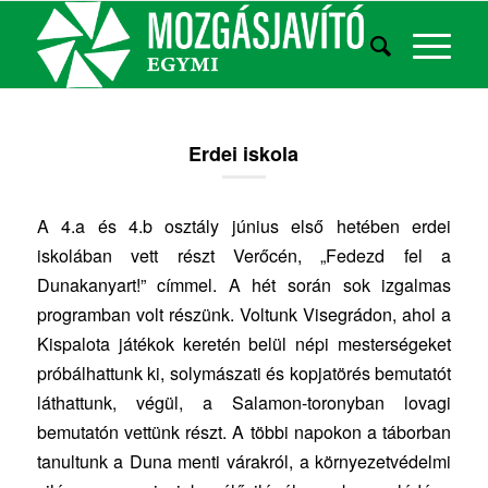
Erdei iskola
A 4.a és 4.b osztály június első hetében erdei
iskolában vett részt Verőcén, „Fedezd fel a
Dunakanyart!” címmel. A hét során sok izgalmas
programban volt részünk. Voltunk Visegrádon, ahol a
Kispalota játékok keretén belül népi mesterségeket
próbálhattunk ki, solymászati és kopjatörés bemutatót
láthattunk, végül, a Salamon-toronyban lovagi
bemutatón vettünk részt. A többi napokon a táborban
tanultunk a Duna menti várakról, a környezetvédelmi