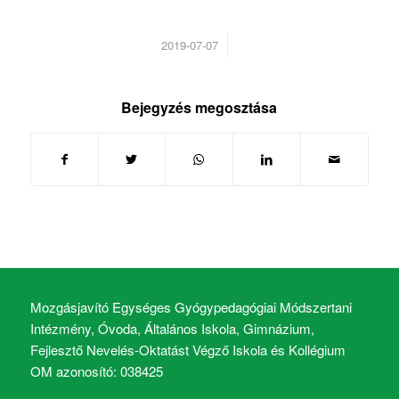
/
2019-07-07
Bejegyzés megosztása
Mozgásjavító Egységes Gyógypedagógiai Módszertani
Intézmény, Óvoda, Általános Iskola, Gimnázium,
Fejlesztő Nevelés-Oktatást Végző Iskola és Kollégium
OM azonosító: 038425