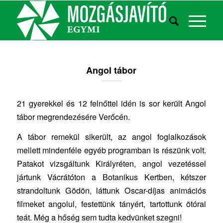
Angol tábor
21 gyerekkel és 12 felnőttel idén is sor került Angol
tábor megrendezésére Verőcén.
A tábor remekül sikerült, az angol foglalkozások
mellett mindenféle egyéb programban is részünk volt.
Patakot vizsgáltunk Királyréten, angol vezetéssel
jártunk Vácrátóton a Botanikus Kertben, kétszer
strandoltunk Gödön, láttunk Oscar-díjas animációs
filmeket angolul, festettünk tányért, tartottunk ötórai
teát. Még a hőség sem tudta kedvünket szegni!