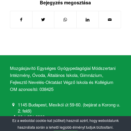
Bejegyzés megosztása
Mozgásjavító Egységes Gyógypedagógiai Módszertani
Intézmény, Óvoda, Általános Iskola, Gimnázium,
Fejlesztő Nevelés-Oktatást Végző Iskola és Kollégium
OM azonosító: 038425
1145 Budapest, Mexikói út 59-60. (bejárat a Korong u.
2. felől)
06 1 251 6900
Ez a weboldal cookie-kat (sütiket) használ azért, hogy weboldalunk
mozgasjavito@mozgasjavito.com
használata során a lehető legjobb élményt tudjuk biztosítani.