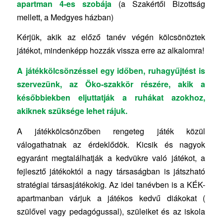
apartman 4-es szobája
(a Szakértői Bizottság
mellett, a Medgyes házban)
Kérjük, akik az előző tanév végén kölcsönöztek
játékot, mindenképp hozzák vissza erre az alkalomra!
A játékkölcsönzéssel egy időben, ruhagyűjtést is
szervezünk, az Öko-szakkör részére, akik a
későbbiekben eljuttatják a ruhákat azokhoz,
akiknek szüksége lehet rájuk.
A játékkölcsönzőben rengeteg játék közül
válogathatnak az érdeklődök. Kicsik és nagyok
egyaránt megtalálhatják a kedvükre való játékot, a
fejlesztő játékoktól a nagy társaságban is játszható
stratégiai társasjátékokig. Az idei tanévben is a KÉK-
apartmanban várjuk a játékos kedvű diákokat (
szülővel vagy pedagógussal), szüleiket és az iskola