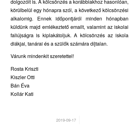
dolgozóit is. A kölcsönzés a korábbiakhoz hasonlóan,
körülbelül egy hónapra szól, a következő kölcsönzési
alkalomig. Ennek időpontjáról minden hónapban
küldünk majd emlékeztető emailt, valamint az iskolai
faliújságra is kiplakátoljuk. A kölcsönzés az iskola
diákjai, tanárai és a szülők számára díjtalan.
Várunk mindenkit szeretettel!
Rosta Kriszti
Kiszler Otti
Bán Éva
Kollár Kati
/
2019-09-17