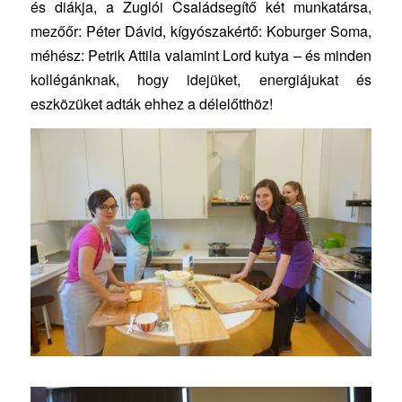
és diákja, a Zuglói Családsegítő két munkatársa,
mezőőr: Péter Dávid, kígyószakértő: Koburger Soma,
méhész: Petrik Attila valamint Lord kutya – és minden
kollégánknak, hogy idejüket, energiájukat és
eszközüket adták ehhez a délelőtthöz!