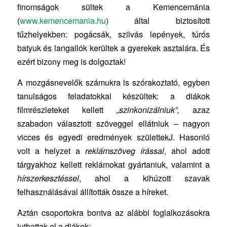
finomságok sültek a Kemencemánia
(
www.kemencemania.hu
) által biztosított
tűzhelyekben: pogácsák, szilvás lepények, túrós
batyuk és langallók kerültek a gyerekek asztalára. És
ezért bizony meg is dolgoztak!
A mozgásnevelők számukra is szórakoztató, egyben
tanulságos feladatokkal készültek: a diákok
filmrészleteket kellett
„szinkonizálniuk”,
azaz
szabadon választott szöveggel ellátniuk – nagyon
vicces és egyedi eredmények születtekJ. Hasonló
volt a helyzet a
reklámszöveg írással
, ahol adott
tárgyakhoz kellett reklámokat gyártaniuk, valamint a
hírszerkesztéssel
, ahol a kihúzott szavak
felhasználásával állították össze a híreket.
Aztán csoportokra bontva az alábbi foglalkozásokra
juthattak el a diákok: