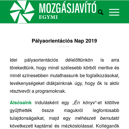
Pályaorientációs Nap 2019
Idei pályaorientációs délelőttünkön is arra
törekedtünk, hogy minél szélesebb körből merítve és
minél színesebben mutathassunk be foglalkozásokat,
tevékenységeket diákjainknak úgy, hogy ők is aktív
résztvevői a programoknak.
Alsósaink
indulásként egy
„Én könyv
”-et kitöltve
gyűjthették össze magukról legfontosabb
tulajdonságaikat, majd egy
méhészeti bemutató
következett kaptárral és mézkóstolással. Kolléganők