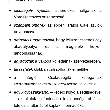
elsősegély nyújtási
ismereteket hallgattak a
Vöröskeresztes önkénteseitől,
szappant öntöttek
az ebben járatos 8.a-s szülők
bevonásával,
drónokat programoztak
, hogy leküzdhessenek egy
akadálypályát és a megfelelő helyen
landolhassanak,
agyagoztak
a Vakoda kollégáinak szervezésében,
társasjáték
klubban csiszolhatták elméjüket,
a Zuglói Családsegítő kollégáinak
közreműködésével
önismereti
tesztet töltöttek ki,
egy
kígyószakértőtől
– két élő kígyója segítségével
– az állatok legfontosabb tulajdonságairól és a
felelős állattartásról kaptak információkat