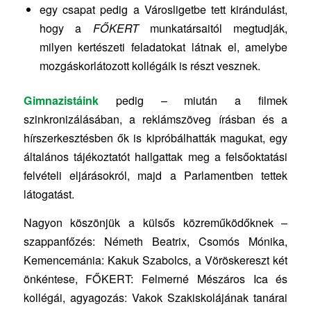
egy csapat pedig a Városligetbe tett kirándulást,
hogy a
FŐKERT
munkatársaitól megtudják,
milyen kertészeti feladatokat látnak el, amelybe
mozgáskorlátozott kollégáik is részt vesznek.
Gimnazistáink
pedig – miután a filmek
szinkronizálásában, a reklámszöveg írásban és a
hírszerkesztésben ők is kipróbálhatták magukat, egy
általános tájékoztatót hallgattak meg a felsőoktatási
felvételi eljárásokról, majd a Parlamentben tettek
látogatást.
Nagyon köszönjük a külsős közreműködőknek –
szappanfőzés: Németh Beatrix, Csomós Mónika,
Kemencemánia: Kakuk Szabolcs, a Vöröskereszt két
önkéntese, FŐKERT: Felmerné Mészáros Ica és
kollégái, agyagozás: Vakok Szakiskolájának tanárai