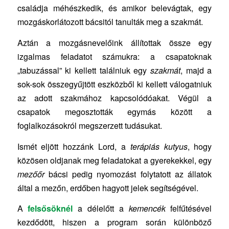
családja méhészkedik, és amikor belevágtak, egy
mozgáskorlátozott bácsitól tanulták meg a szakmát.
Aztán a mozgásnevelőink állítottak össze egy
izgalmas feladatot számukra: a csapatoknak
„tabuzással” ki kellett találniuk egy
szakmát
, majd a
sok-sok összegyűjtött eszközből ki kellett válogatniuk
az adott szakmához kapcsolódóakat. Végül a
csapatok megosztották egymás között a
foglalkozásokról megszerzett tudásukat.
Ismét eljött hozzánk Lord, a
terápiás kutyus
, hogy
közösen oldjanak meg feladatokat a gyerekekkel, egy
mezőőr
bácsi pedig nyomozást folytatott az állatok
által a mezőn, erdőben hagyott jelek segítségével.
A
felsősöknél
a délelőtt a
kemencék
felfűtésével
kezdődött, hiszen a program során különböző