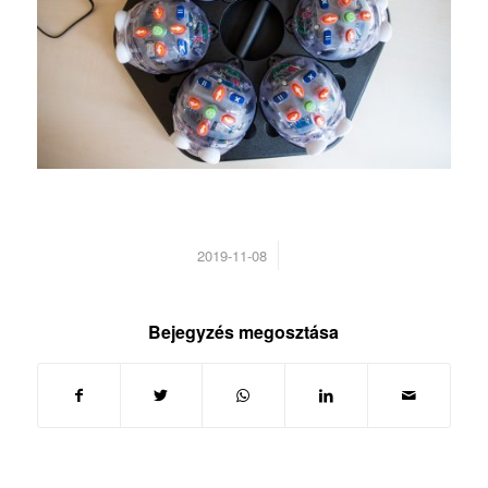
/
2019-11-08
Bejegyzés megosztása