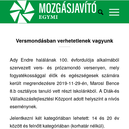
Versmondásban verhetetlenek vagyunk
Ady Endre halálának 100. évfordulója alkalmából
szervezett vers- és prózamondó versenyen, mely
fogyatékossággal élők és egészségesek számára
került megrendezésre 2019-11-29-én, Marosi Bence
8.b osztályos tanuló vett részt iskolánkból. A Diák-és
Vállalkozásfejlesztési Központ adott helyszínt a nívós
eseménynek.
Jelentkezni két kategóriában lehetett: 14 és 20 év
között és felnőtt kategóriában (korhatár nélkül).