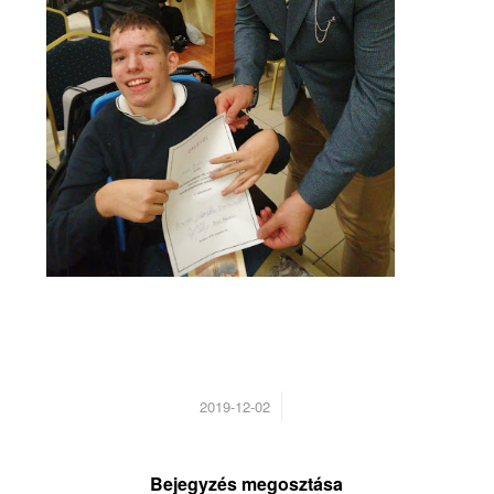
/
2019-12-02
Bejegyzés megosztása