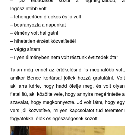
– „az előadások közül a legmeghatóbb, a
legőszintébb volt
– lehengerlően érdekes és jó volt
– bearanyozta a napunkat
– élmény volt hallgatni
– hihetetlen érzést közvetítettél
– végig sírtam
– ilyen élményben nem volt részünk évtizedek óta”
Talán még ennél az értékelésnél is meghatóbb volt,
amikor Bence kortársai jöttek hozzá gratulálni. Volt
aki arra kérte, hogy hadd ölelje meg, és volt olyan
fiatal fiú, aki közölte vele, hogy annyira megérintette a
szavalat, hogy megkönnyezte. Jó volt látni, hogy egy
vers jól közvetítve, milyen kapcsolatot tud teremteni
fogyatékkal élők és egészségesek között.