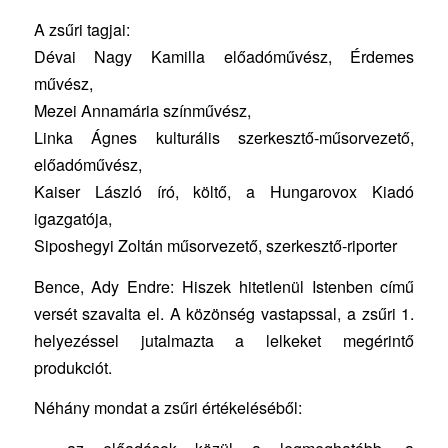
A zsűri tagjai:
Dévai Nagy Kamilla előadóművész, Érdemes
művész,
Mezei Annamária színművész,
Linka Ágnes kulturális szerkesztő-műsorvezető,
előadóművész,
Kaiser László író, költő, a Hungarovox Kiadó
igazgatója,
Siposhegyi Zoltán műsorvezető, szerkesztő-riporter
Bence, Ady Endre: Hiszek hitetlenül Istenben című
versét szavalta el. A közönség vastapssal, a zsűri 1.
helyezéssel jutalmazta a lelkeket megérintő
produkciót.
Néhány mondat a zsűri értékeléséből: