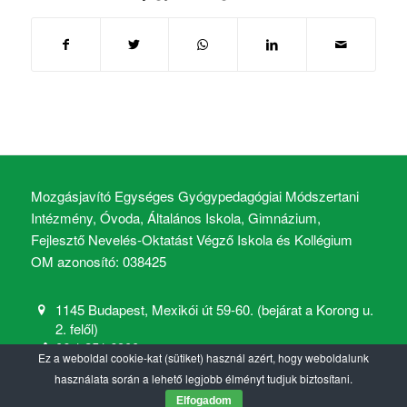
Mozgásjavító Egységes Gyógypedagógiai Módszertani
Intézmény, Óvoda, Általános Iskola, Gimnázium,
Fejlesztő Nevelés-Oktatást Végző Iskola és Kollégium
OM azonosító: 038425
1145 Budapest, Mexikói út 59-60. (bejárat a Korong u.
2. felől)
06 1 251 6900
Ez a weboldal cookie-kat (sütiket) használ azért, hogy weboldalunk
mozgasjavito@mozgasjavito.com
használata során a lehető legjobb élményt tudjuk biztosítani.
Elfogadom