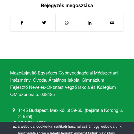
Bejegyzés megosztása
Mozgásjavító Egységes Gyógypedagógiai Módszertani
Intézmény, Óvoda, Általános Iskola, Gimnázium,
Fejlesztő Nevelés-Oktatást Végző Iskola és Kollégium
OM azonosító: 038425
1145 Budapest, Mexikói út 59-60. (bejárat a Korong u.
2. felől)
06 1 251 6900
Ez a weboldal cookie-kat (sütiket) használ azért, hogy weboldalunk
mozgasjavito@mozgasjavito.com
használata során a lehető legjobb élményt tudjuk biztosítani.