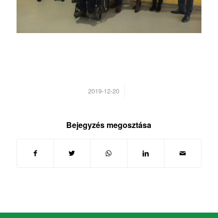
/
2019-12-20
Bejegyzés megosztása