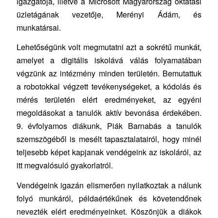
igazgatója, illetve a Microsoft Magyarország oktatási
üzletágának vezetője, Merényi Ádám, és
munkatársai.
Lehetőségünk volt megmutatni azt a sokrétű munkát,
amelyet a digitális iskolává válás folyamatában
végzünk az intézmény minden területén. Bemutattuk
a robotokkal végzett tevékenységeket, a kódolás és
mérés területén elért eredményeket, az egyéni
megoldásokat a tanulók aktív bevonása érdekében.
9. évfolyamos diákunk, Piák Barnabás a tanulók
szemszögéből is mesélt tapasztalatairól, hogy minél
teljesebb képet kapjanak vendégeink az iskoláról, az
itt megvalósuló gyakorlatról.
Vendégeink igazán elismerően nyilatkoztak a nálunk
folyó munkáról, példaértékűnek és követendőnek
nevezték elért eredményeinket. Köszönjük a diákok