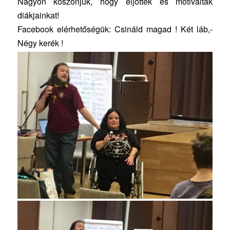
Nagyon köszönjük, hogy eljöttek és motiválták
diákjainkat!
Facebook elérhetőségük: Csináld magad ! Két láb,-
Négy kerék !