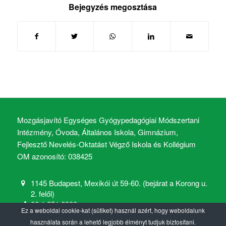
Bejegyzés megosztása
Mozgásjavító Egységes Gyógypedagógiai Módszertani
Intézmény, Óvoda, Általános Iskola, Gimnázium,
Fejlesztő Nevelés-Oktatást Végző Iskola és Kollégium
OM azonosító: 038425
1145 Budapest, Mexikói út 59-60. (bejárat a Korong u.
2. felől)
06 1 251 6900
Ez a weboldal cookie-kat (sütiket) használ azért, hogy weboldalunk
mozgasjavito@mozgasjavito.com
használata során a lehető legjobb élményt tudjuk biztosítani.