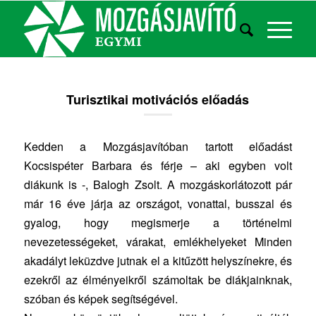
Turisztikai motivációs előadás
Kedden a Mozgásjavítóban tartott előadást
Kocsispéter Barbara és férje – aki egyben volt
diákunk is -, Balogh Zsolt. A mozgáskorlátozott pár
már 16 éve járja az országot, vonattal, busszal és
gyalog, hogy megismerje a történelmi
nevezetességeket, várakat, emlékhelyeket Minden
akadályt leküzdve jutnak el a kitűzött helyszínekre, és
ezekről az élményeikről számoltak be diákjainknak,
szóban és képek segítségével.