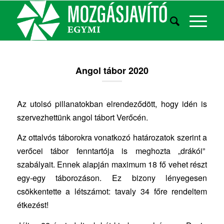
Angol tábor 2020
Az utolsó pillanatokban elrendeződött, hogy idén is
szervezhettünk angol tábort Verőcén.
Az ottalvós táborokra vonatkozó határozatok szerint a
verőcei tábor fenntartója is meghozta „drákói”
szabályait. Ennek alapján maximum 18 fő vehet részt
egy-egy táborozáson. Ez bizony lényegesen
csökkentette a létszámot: tavaly 34 főre rendeltem
étkezést!