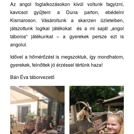
Az angol foglalkozásokon kívül voltunk fagyizni,
kavicsot gyűjteni a Duna parton, ebédelni
Kismaroson. Vásároltunk a skanzen üzleteiben,
játszottunk logikai játékokat és a mi saját „angol
táboros” játékunkat – a gyerekek persze ezt is
angolul.
Idővel a hőmérőzést is megszoktuk, így mondhatom,
gyerekek, felnőttek jó érzéssel tértünk haza!
Bán Éva táborvezető