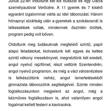
Július 22-én indultunk két kis busszal és egy Dacia
személyautóval Verőcére. A 11 gyerek és 7 kísérő
egyaránt izgalommal várta az idei táborozást. Három
hónapnyi elzártság után a gyerekek a szokásosnál is
lelkesebbek voltak, mindennek őszintén örültek,
program pedig volt bőven.
Oldottunk meg tudásuknak megfelelő szintű, papír
alapú feladatokat, kiolvastunk két egyes és kettes
szintű vékony mesekönyvet, megnéztünk két eredeti,
angol nyelvű rajzfilmet, részt vettünk Szentendrén,
angol nyelvű programon, és még a váci városnézésre
is felkészültünk nehéz, angol ismertetésekből
gimnazista táborozóink segítségével. Szinte minden
foglalkozásunkon megjelent az angol, még a
kézműves foglalkozáson is, ahol valamilyen angol
fogalmat kellett festeni a kavicsokra.