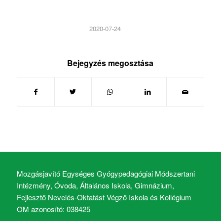
/
2020-07-24
Bejegyzés megosztása
Mozgásjavító Egységes Gyógypedagógiai Módszertani
Intézmény, Óvoda, Általános Iskola, Gimnázium,
Fejlesztő Nevelés-Oktatást Végző Iskola és Kollégium
OM azonosító: 038425