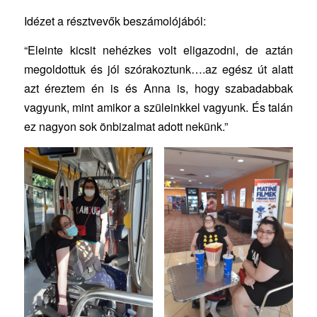
Idézet a résztvevők beszámolójából:
“Eleinte kicsit nehézkes volt eligazodni, de aztán
megoldottuk és jól szórakoztunk….az egész út alatt
azt éreztem én is és Anna is, hogy szabadabbak
vagyunk, mint amikor a szüleinkkel vagyunk. És talán
ez nagyon sok önbizalmat adott nekünk.”