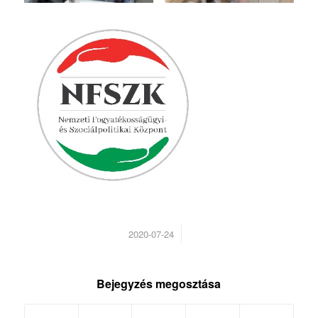
/
2020-07-24
Bejegyzés megosztása