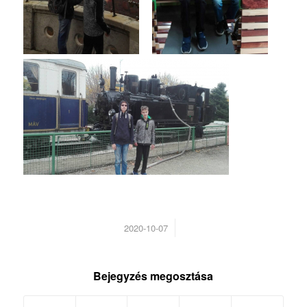
/
2020-10-07
Bejegyzés megosztása