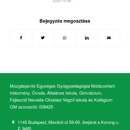
/
2020-10-08
Bejegyzés megosztása
Mozgásjavító Egységes Gyógypedagógiai Módszertani
Intézmény, Óvoda, Általános Iskola, Gimnázium,
Fejlesztő Nevelés-Oktatást Végző Iskola és Kollégium
OM azonosító: 038425
1145 Budapest, Mexikói út 59-60. (bejárat a Korong u.
2. felől)