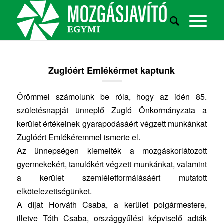
Zuglóért Emlékérmet kaptunk
Örömmel számolunk be róla, hogy az idén 85.
születésnapját ünneplő Zugló Önkormányzata a
kerület értékeinek gyarapodásáért végzett munkánkat
Zuglóért Emlékéremmel ismerte el.
Az ünnepségen kiemelték a mozgáskorlátozott
gyermekekért, tanulókért végzett munkánkat, valamint
a kerület szemléletformálásáért mutatott
elkötelezettségünket.
A díjat Horváth Csaba, a kerület polgármestere,
illetve Tóth Csaba, országgyűlési képviselő adták