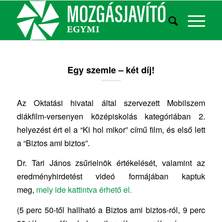
Egy szemle – két díj!
Az Oktatási hivatal által szervezett Mobilszem
diákfilm-versenyen középiskolás kategóriában 2.
helyezést ért el a “Ki hol mikor” című film, és első lett
a “Biztos ami biztos”.
Dr. Tari János zsűrielnök értékelését, valamint az
eredményhirdetést videó formájában kaptuk
meg,
mely ide kattintva érhető el.
(5 perc 50-től hallható a Biztos ami biztos-ról, 9 perc