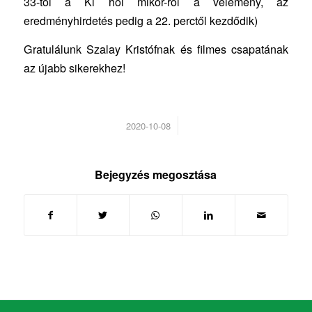
33-tól a Ki hol mikor-ról a vélemény, az
eredményhirdetés pedig a 22. perctől kezdődik)
Gratulálunk Szalay Kristófnak és filmes csapatának
az újabb sikerekhez!
/
2020-10-08
Bejegyzés megosztása