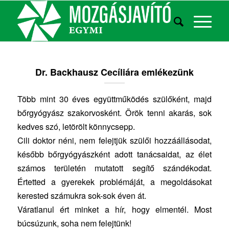
Dr. Backhausz Cecíliára emlékezünk
Több mint 30 éves együttműködés szülőként, majd
bőrgyógyász szakorvosként. Örök tenni akarás, sok
kedves szó, letörölt könnycsepp.
Cili doktor néni, nem felejtjük szülői hozzáállásodat,
később bőrgyógyászként adott tanácsaidat, az élet
számos területén mutatott segítő szándékodat.
Értetted a gyerekek problémáját, a megoldásokat
kerested számukra sok-sok éven át.
Váratlanul ért minket a hír, hogy elmentél. Most
búcsúzunk, soha nem felejtünk!