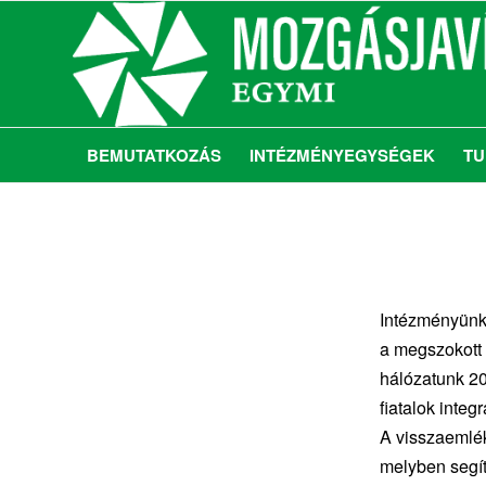
BEMUTATKOZÁS
INTÉZMÉNYEGYSÉGEK
TU
Intézményünk
a megszokott 
hálózatunk 20
fiatalok inte
A visszaemlék
melyben segít