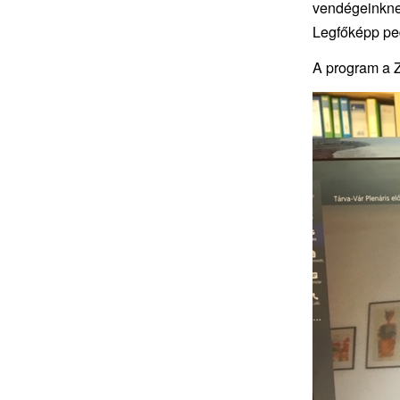
vendégeinknek
Legfőképp ped
A program a Z