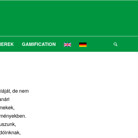
NEREK
GAMIFICATION
iáját, de nem
anári
rmekek,
ézményekben.
kuszunk,
dóinknak,