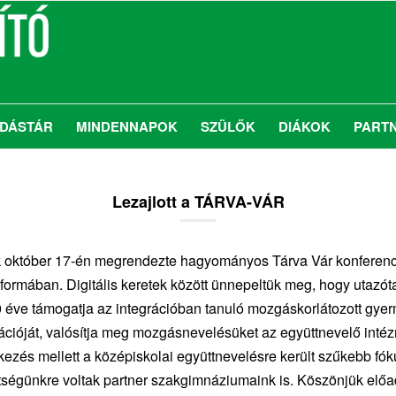
DÁSTÁR
MINDENNAPOK
SZÜLŐK
DIÁKOK
PART
Lezajlott a TÁRVA-VÁR
 október 17-én megrendezte hagyományos Tárva Vár konferenc
formában. Digitális keretek között ünnepeltük meg, hogy utazót
 éve támogatja az integrációban tanuló mozgáskorlátozott gye
grációját, valósítja meg mozgásnevelésüket az együttnevelő int
ezés mellett a középiskolai együttnevelésre került szűkebb fó
ségünkre voltak partner szakgimnáziumaink is. Köszönjük előa