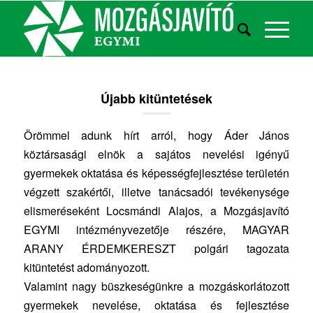
Újabb kitüntetések
Örömmel adunk hírt arról, hogy Áder János
köztársasági elnök a sajátos nevelési igényű
gyermekek oktatása és képességfejlesztése területén
végzett szakértői, illetve tanácsadói tevékenysége
elismeréseként Locsmándi Alajos, a Mozgásjavító
EGYMI intézményvezetője részére, MAGYAR
ARANY ÉRDEMKERESZT polgári tagozata
kitüntetést adományozott.
Valamint nagy büszkeségünkre a mozgáskorlátozott
gyermekek nevelése, oktatása és fejlesztése