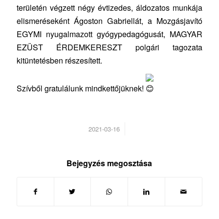
területén végzett négy évtizedes, áldozatos munkája
elismeréseként Ágoston Gabriellát, a Mozgásjavító
EGYMI nyugalmazott gyógypedagógusát, MAGYAR
EZÜST ÉRDEMKERESZT polgári tagozata
kitüntetésben részesített.
Szívből gratulálunk mindkettőjüknek!
/
2021-03-16
Bejegyzés megosztása