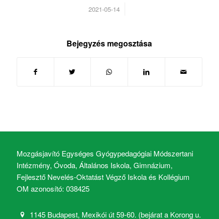
/
2021-05-14
Bejegyzés megosztása
Mozgásjavító Egységes Gyógypedagógiai Módszertani
Intézmény, Óvoda, Általános Iskola, Gimnázium,
Fejlesztő Nevelés-Oktatást Végző Iskola és Kollégium
OM azonosító: 038425
1145 Budapest, Mexikói út 59-60. (bejárat a Korong u.