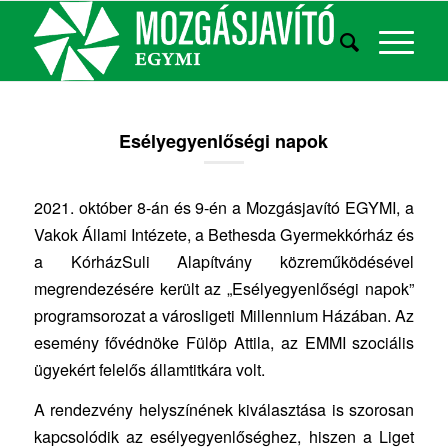
Esélyegyenlőségi napok
2021. október 8-án és 9-én a Mozgásjavító EGYMI, a
Vakok Állami Intézete, a Bethesda Gyermekkórház és
a KórházSuli Alapítvány közreműködésével
megrendezésére került az „Esélyegyenlőségi napok”
programsorozat a városligeti Millennium Házában. Az
esemény fővédnöke Fülöp Attila, az EMMI szociális
ügyekért felelős államtitkára volt.
A rendezvény helyszínének kiválasztása is szorosan
kapcsolódik az esélyegyenlőséghez, hiszen a Liget