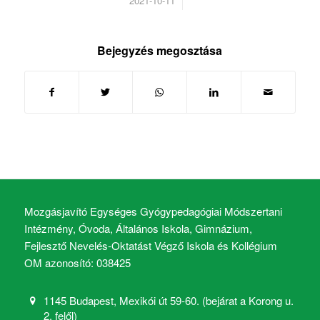
/
2021-10-11
Bejegyzés megosztása
Mozgásjavító Egységes Gyógypedagógiai Módszertani
Intézmény, Óvoda, Általános Iskola, Gimnázium,
Fejlesztő Nevelés-Oktatást Végző Iskola és Kollégium
OM azonosító: 038425
1145 Budapest, Mexikói út 59-60. (bejárat a Korong u.
2. felől)