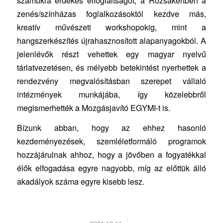
számukra érdekes elfoglaltságot, a Rózsakertben a
zenés/színházas foglalkozásoktól kezdve más,
kreatív művészeti workshopokig, mint a
hangszerkészítés újrahasznosított alapanyagokból. A
jelenlévők részt vehettek egy magyar nyelvű
tárlatvezetésen, és mélyebb betekintést nyerhettek a
rendezvény megvalósításban szerepet vállaló
intézmények munkájába, így közelebbről
megismerhették a Mozgásjavító EGYMI-t is.
Bízunk abban, hogy az ehhez hasonló
kezdeményezések, szemléletformáló programok
hozzájárulnak ahhoz, hogy a jövőben a fogyatékkal
élők elfogadása egyre nagyobb, míg az előttük álló
akadályok száma egyre kisebb lesz.