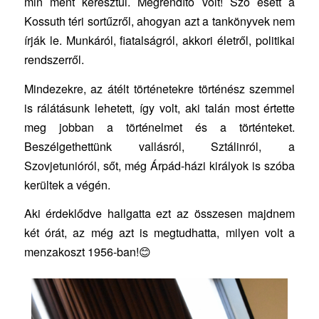
min ment keresztül. Megrendítő volt! Szó esett a
Kossuth téri sortűzről, ahogyan azt a tankönyvek nem
írják le. Munkáról, fiatalságról, akkori életről, politikai
rendszerről.
Mindezekre, az átélt történetekre történész szemmel
is rálátásunk lehetett, így volt, aki talán most értette
meg jobban a történelmet és a történteket.
Beszélgethettünk vallásról, Sztálinról, a
Szovjetunióról, sőt, még Árpád-házi királyok is szóba
kerültek a végén.
Aki érdeklődve hallgatta ezt az összesen majdnem
két órát, az még azt is megtudhatta, milyen volt a
menzakoszt 1956-ban!😊