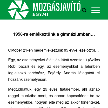
1956-ra emlékeztünk a gimnáziumban…
Október 21-én megemlékeztünk 65 évvel ezelőttről…
Egy, az eseményeket átélt, és látott szemtanú (Szűcs
Robi bácsi) és egy, az eseményekkel a jelenben
foglalkozó történész, Fejérdy András látogatott el
hozzánk személyesen.
Megtudhattuk, egy 25 éves fiatalember, aki aznap
reggel munkába ment, és onnan kapcsolódott be az
eseményekbe, hogyan élte meg az akkor történteket,