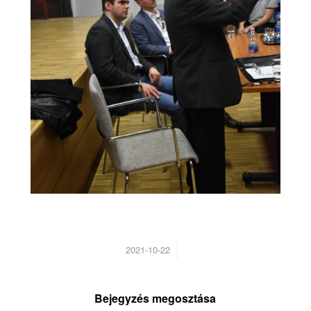
/
2021-10-22
Bejegyzés megosztása