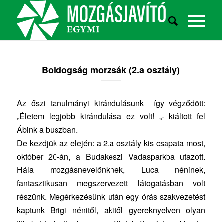
Boldogság morzsák (2.a osztály)
Az őszi tanulmányi kirándulásunk így végződött:
„Életem legjobb kirándulása ez volt! „- kiáltott fel
Ábink a buszban.
De kezdjük az elején: a 2.a osztály kis csapata most,
október 20-án, a Budakeszi Vadasparkba utazott.
Hála mozgásnevelőnknek, Luca néninek,
fantasztikusan megszervezett látogatásban volt
részünk. Megérkezésünk után egy órás szakvezetést
kaptunk Brigi nénitől, akitől gyereknyelven olyan