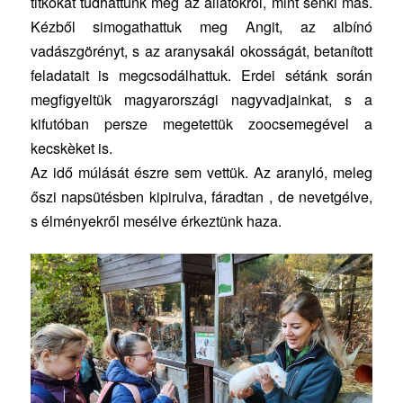
titkokat tudhattunk meg az állatokról, mint senki más.
Kézből simogathattuk meg Angit, az albínó
vadászgörényt, s az aranysakál okosságát, betanított
feladatait is megcsodálhattuk. Erdei sétánk során
megfigyeltük magyarországi nagyvadjainkat, s a
kifutóban persze megetettük zoocsemegével a
kecskèket is.
Az idő múlását észre sem vettük. Az aranyló, meleg
őszi napsütésben kipirulva, fáradtan , de nevetgélve,
s élményekről mesélve érkeztünk haza.