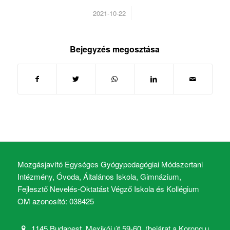
/
2021-10-22
Bejegyzés megosztása
Mozgásjavító Egységes Gyógypedagógiai Módszertani
Intézmény, Óvoda, Általános Iskola, Gimnázium,
Fejlesztő Nevelés-Oktatást Végző Iskola és Kollégium
OM azonosító: 038425
1145 Budapest, Mexikói út 59-60. (bejárat a Korong u.